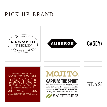
SHOP
PICK UP BRAND
INFORMATION
ご利用ガイド
プライバシーポリシー
特定商取引法について
お問い合わせ
OFFICIAL WEB SITE
ACCOUNT MENU
ようこそ ゲスト 様
meeting_room
person
ログイン
会員登録