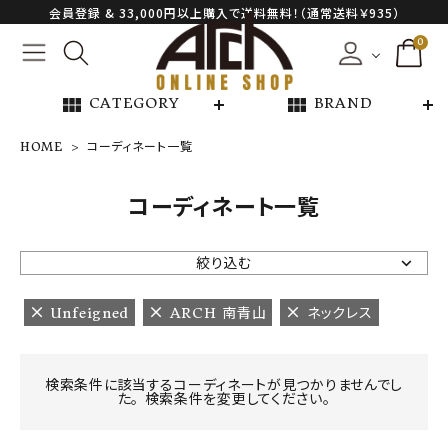
会員登録 & 33,000円以上購入で送料無料！（通常送料￥935）
0
view_module
view_module
CATEGORY
BRAND
HOME
コーディネート一覧
NEW ARRIVAL
コーディネート一覧
ARCH EXCLUSIVE
絞り込む
BRAND
Unfeigned
ARCH 南青山
ネックレス
CATEGORY
検索条件に該当するコーディネートが見つかりませんでし
た。 検索条件を変更してください。
CONTENTS