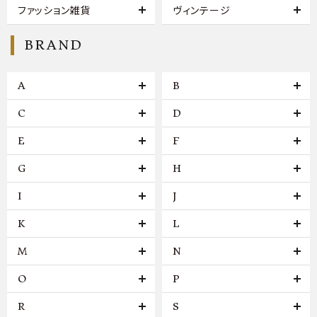
ファッション雑貨
ヴィンテージ
BRAND
A
B
C
D
E
F
G
H
I
J
K
L
M
N
O
P
R
S