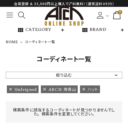
会員登録 & 33,000円以上購入で送料無料！（通常送料￥935）
0
view_module
view_module
CATEGORY
BRAND
HOME
コーディネート一覧
NEW ARRIVAL
コーディネート一覧
ARCH EXCLUSIVE
絞り込む
BRAND
Unfeigned
ARCH 南青山
ハット
CATEGORY
検索条件に該当するコーディネートが見つかりませんでし
た。 検索条件を変更してください。
CONTENTS