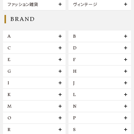
ファッション雑貨
ヴィンテージ
BRAND
A
B
C
D
E
F
G
H
I
J
K
L
M
N
O
P
R
S