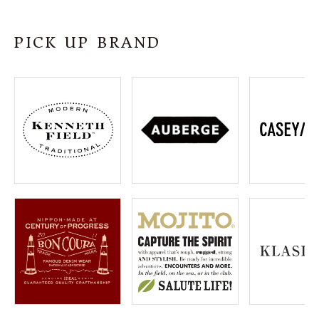
SHOP
PICK UP BRAND
INFORMATION
ご利用ガイド
プライバシーポリシー
特定商取引法について
お問い合わせ
OFFICIAL WEB SITE
ACCOUNT MENU
ようこそ ゲスト 様
meeting_room
person
ログイン
会員登録