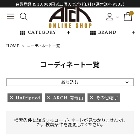
会員登録 & 33,000円以上購入で送料無料！（通常送料￥935）
0
view_module
view_module
CATEGORY
BRAND
HOME
コーディネート一覧
NEW ARRIVAL
コーディネート一覧
ARCH EXCLUSIVE
絞り込む
BRAND
Unfeigned
ARCH 南青山
その他帽子
CATEGORY
検索条件に該当するコーディネートが見つかりませんでし
た。 検索条件を変更してください。
CONTENTS