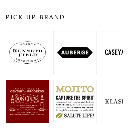
SHOP
PICK UP BRAND
INFORMATION
ご利用ガイド
プライバシーポリシー
特定商取引法について
お問い合わせ
OFFICIAL WEB SITE
ACCOUNT MENU
ようこそ ゲスト 様
meeting_room
person
ログイン
会員登録