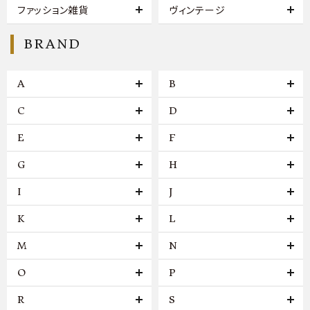
ファッション雑貨
ヴィンテージ
BRAND
A
B
C
D
E
F
G
H
I
J
K
L
M
N
O
P
R
S