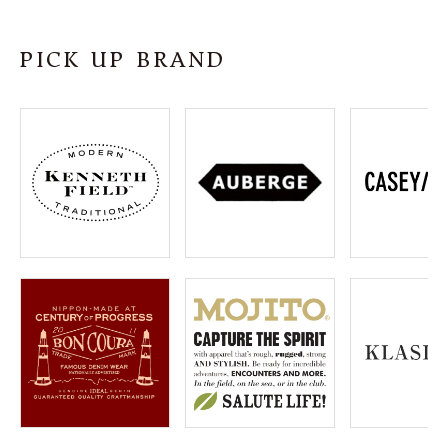
SHOP
PICK UP BRAND
INFORMATION
ご利用ガイド
プライバシーポリシー
特定商取引法について
お問い合わせ
OFFICIAL WEB SITE
ACCOUNT MENU
ようこそ ゲスト 様
meeting_room
person
ログイン
会員登録