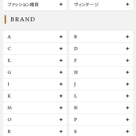
ファッション雑貨
ヴィンテージ
BRAND
A
B
C
D
E
F
G
H
I
J
K
L
M
N
O
P
R
S