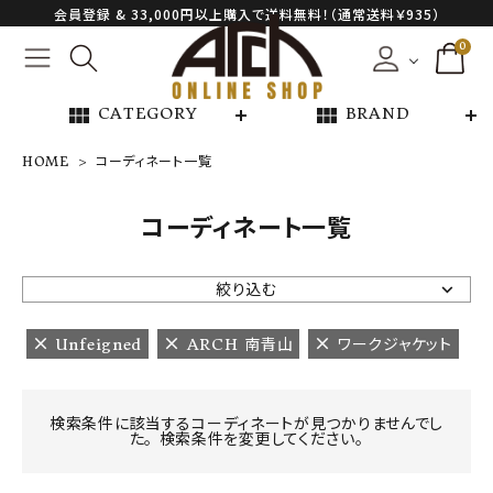
会員登録 & 33,000円以上購入で送料無料！（通常送料￥935）
0
view_module
view_module
CATEGORY
BRAND
HOME
コーディネート一覧
NEW ARRIVAL
コーディネート一覧
ARCH EXCLUSIVE
絞り込む
BRAND
Unfeigned
ARCH 南青山
ワークジャケット
CATEGORY
検索条件に該当するコーディネートが見つかりませんでし
た。 検索条件を変更してください。
CONTENTS