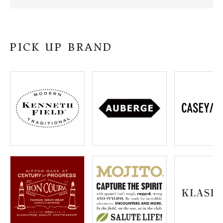
SHOP
INFORMATION
PICK UP BRAND
ご利用ガイド
プライバシーポリシー
特定商取引法について
お問い合わせ
OFFICIAL WEB SITE
ACCOUNT MENU
ようこそ ゲスト 様
meeting_room
person
ログイン
会員登録