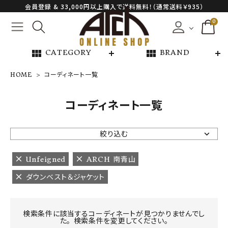
会員登録 & 33,000円以上購入で送料無料！（通常送料￥935）
0
view_module
view_module
CATEGORY
BRAND
HOME
コーディネート一覧
NEW ARRIVAL
コーディネート一覧
ARCH EXCLUSIVE
絞り込む
BRAND
Unfeigned
ARCH 南青山
ダウンベスト＆ジャケット
CATEGORY
CONTENTS
検索条件に該当するコーディネートが見つかりませんでし
た。 検索条件を変更してください。