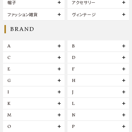
帽子
アクセサリー
ファッション雑貨
ヴィンテージ
BRAND
A
B
C
D
E
F
G
H
I
J
K
L
M
N
O
P