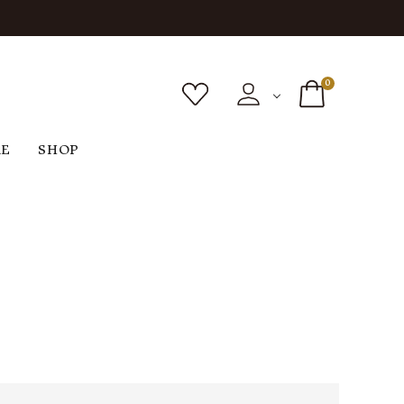
0
RE
SHOP
ボトムス
シューズ
バッグ
F
G
H
I
ヴィンテージ
O
P
R
S