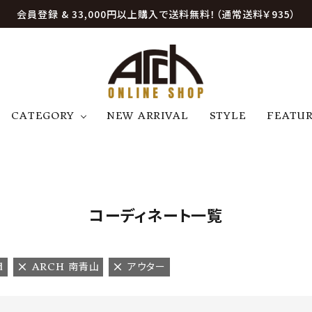
会員登録 & 33,000円以上購入で送料無料！（通常送料￥935）
CATEGORY
NEW ARRIVAL
STYLE
FEATU
アウター
ジャケット
トップス
B
C
D
E
帽子
アクセサリー
ファッション雑貨
K
L
M
N
コーディネート一覧
U
W
etc
d
ARCH 南青山
アウター