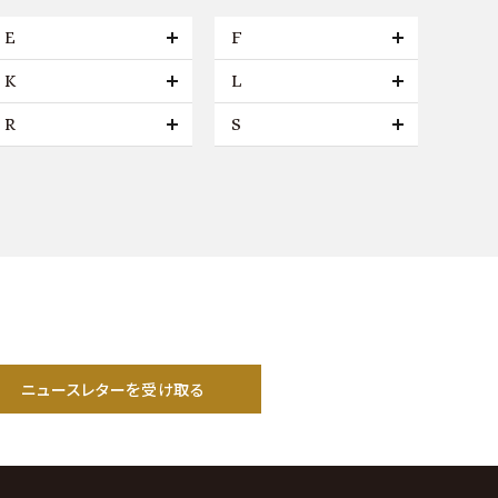
E
F
K
L
R
S
ニュースレターを受け取る