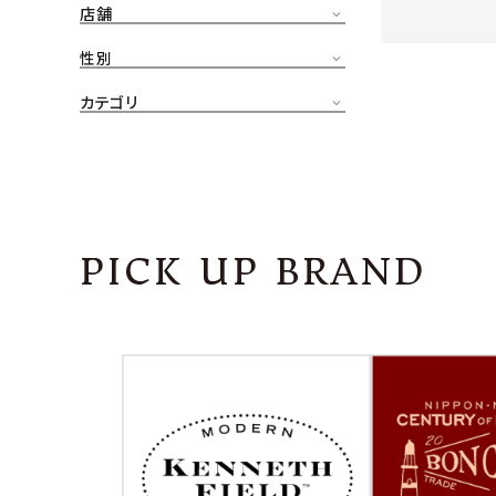
店舗
CONTENTS
ア
性別
SHOP
カテゴリ
INFORMATION
アナ
ご利用ガイド
プライバシーポリシー
PICK UP BRAND
特定商取引法について
お問い合わせ
OFFICIAL WEB SITE
ACCOUNT MENU
ようこそ ゲスト 様
meeting_room
person
ログイン
会員登録