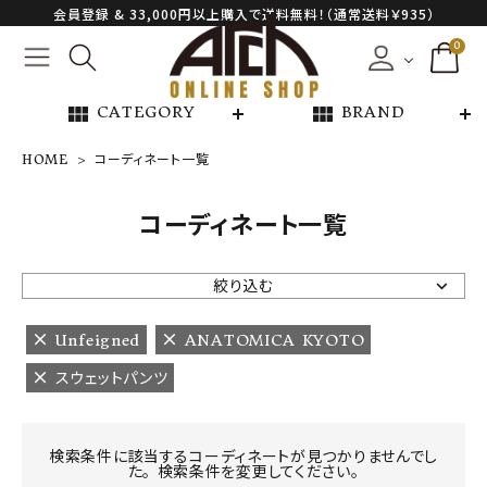
会員登録 & 33,000円以上購入で送料無料！（通常送料￥935）
0
view_module
view_module
CATEGORY
BRAND
HOME
コーディネート一覧
NEW ARRIVAL
コーディネート一覧
ARCH EXCLUSIVE
絞り込む
BRAND
Unfeigned
ANATOMICA KYOTO
スウェットパンツ
CATEGORY
CONTENTS
検索条件に該当するコーディネートが見つかりませんでし
た。 検索条件を変更してください。