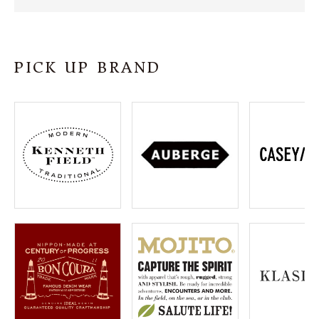
SHOP
INFORMATION
PICK UP BRAND
ご利用ガイド
プライバシーポリシー
特定商取引法について
お問い合わせ
OFFICIAL WEB SITE
ACCOUNT MENU
ようこそ ゲスト 様
meeting_room
person
ログイン
会員登録