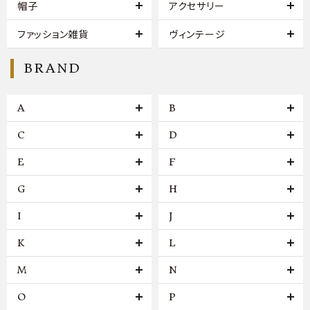
帽子
アクセサリー
ファッション雑貨
ヴィンテージ
BRAND
A
B
C
D
E
F
G
H
I
J
K
L
M
N
O
P