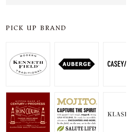
SHOP
INFORMATION
PICK UP BRAND
ご利用ガイド
プライバシーポリシー
特定商取引法について
お問い合わせ
OFFICIAL WEB SITE
ACCOUNT MENU
ようこそ ゲスト 様
meeting_room
person
ログイン
会員登録