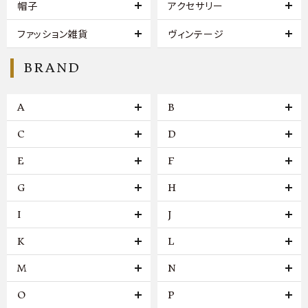
帽子
アクセサリー
ファッション雑貨
ヴィンテージ
BRAND
A
B
C
D
E
F
G
H
I
J
K
L
M
N
O
P