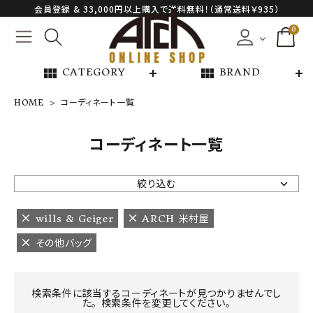
会員登録 & 33,000円以上購入で送料無料！（通常送料￥935）
0
view_module
view_module
CATEGORY
BRAND
HOME
コーディネート一覧
NEW ARRIVAL
コーディネート一覧
ARCH EXCLUSIVE
絞り込む
BRAND
wills & Geiger
ARCH 米村屋
その他バッグ
CATEGORY
CONTENTS
検索条件に該当するコーディネートが見つかりませんでし
た。 検索条件を変更してください。