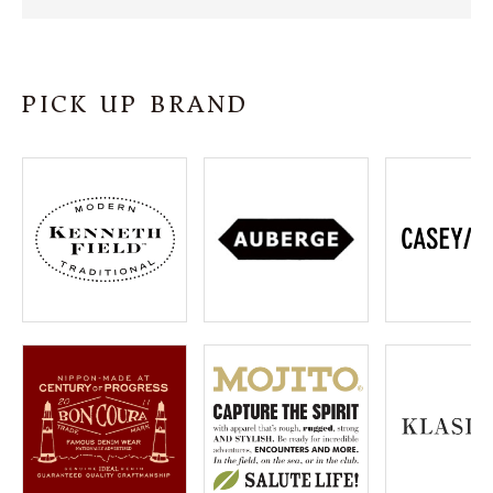
SHOP
INFORMATION
PICK UP BRAND
ご利用ガイド
プライバシーポリシー
特定商取引法について
お問い合わせ
OFFICIAL WEB SITE
ACCOUNT MENU
ようこそ ゲスト 様
meeting_room
person
ログイン
会員登録