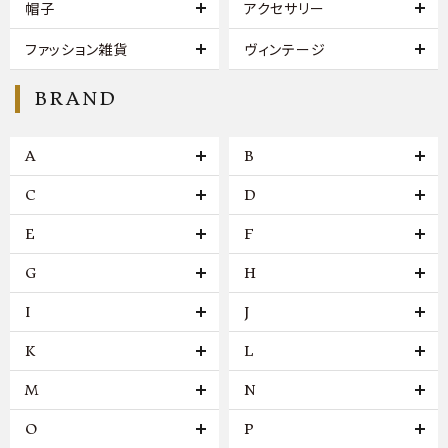
帽子
アクセサリー
ファッション雑貨
ヴィンテージ
BRAND
A
B
C
D
E
F
G
H
I
J
K
L
M
N
O
P