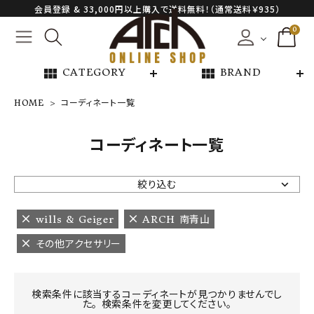
会員登録 & 33,000円以上購入で送料無料！（通常送料￥935）
0
view_module
view_module
CATEGORY
BRAND
HOME
コーディネート一覧
NEW ARRIVAL
コーディネート一覧
ARCH EXCLUSIVE
絞り込む
BRAND
wills & Geiger
ARCH 南青山
その他アクセサリー
CATEGORY
CONTENTS
検索条件に該当するコーディネートが見つかりませんでし
た。 検索条件を変更してください。