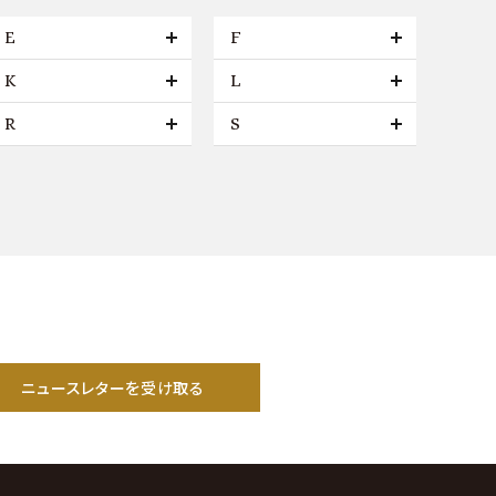
E
F
K
L
R
S
ニュースレターを受け取る