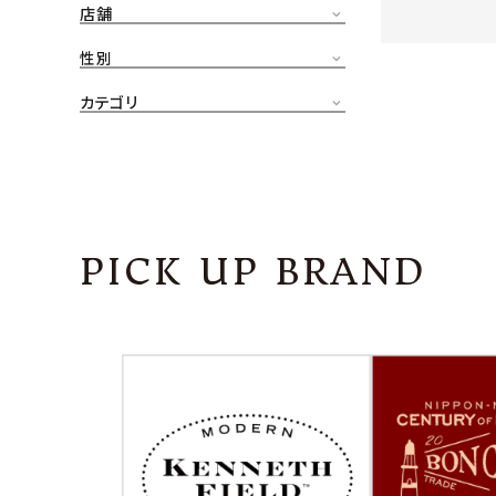
店舗
CONTENTS
ア
性別
SHOP
カテゴリ
INFORMATION
アナ
ご利用ガイド
プライバシーポリシー
PICK UP BRAND
特定商取引法について
お問い合わせ
OFFICIAL WEB SITE
ACCOUNT MENU
ようこそ ゲスト 様
meeting_room
person
ログイン
会員登録