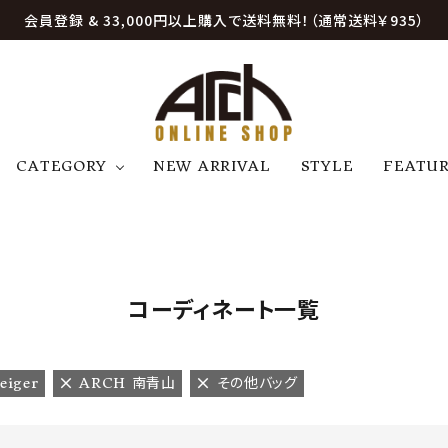
会員登録 & 33,000円以上購入で送料無料！（通常送料￥935）
CATEGORY
NEW ARRIVAL
STYLE
FEATU
アウター
ジャケット
トップス
B
C
D
E
帽子
アクセサリー
ファッション雑貨
K
L
M
N
コーディネート一覧
U
W
etc
eiger
ARCH 南青山
その他バッグ