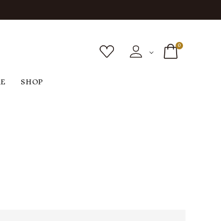
0
RE
SHOP
ボトムス
シューズ
バッグ
F
G
H
I
ヴィンテージ
O
P
R
S