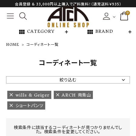
会員登録 & 33,000円以上購入で送料無料！（通常送料￥935）
0
view_module
view_module
CATEGORY
BRAND
HOME
コーディネート一覧
NEW ARRIVAL
コーディネート一覧
ARCH EXCLUSIVE
絞り込む
BRAND
wills & Geiger
ARCH 南青山
ショートパンツ
CATEGORY
CONTENTS
検索条件に該当するコーディネートが見つかりませんでし
た。 検索条件を変更してください。