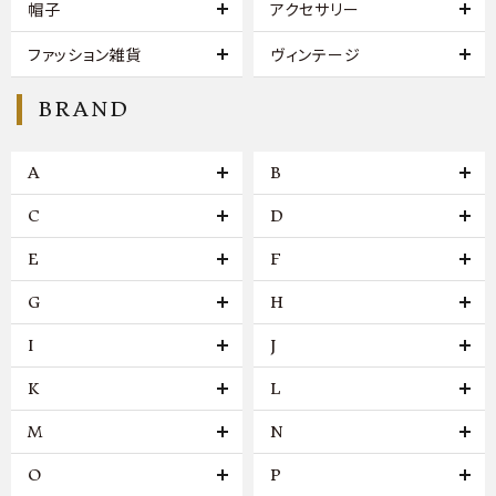
帽子
アクセサリー
ファッション雑貨
ヴィンテージ
BRAND
A
B
C
D
E
F
G
H
I
J
K
L
M
N
O
P