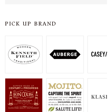
SHOP
INFORMATION
PICK UP BRAND
ご利用ガイド
プライバシーポリシー
特定商取引法について
お問い合わせ
OFFICIAL WEB SITE
ACCOUNT MENU
ようこそ ゲスト 様
meeting_room
person
ログイン
会員登録