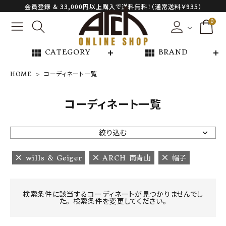
会員登録 & 33,000円以上購入で送料無料！（通常送料￥935）
0
view_module
view_module
CATEGORY
BRAND
HOME
コーディネート一覧
NEW ARRIVAL
コーディネート一覧
ARCH EXCLUSIVE
絞り込む
BRAND
wills & Geiger
ARCH 南青山
帽子
CATEGORY
検索条件に該当するコーディネートが見つかりませんでし
た。 検索条件を変更してください。
CONTENTS