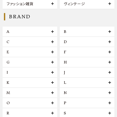
ファッション雑貨
ヴィンテージ
BRAND
A
B
C
D
E
F
G
H
I
J
K
L
M
N
O
P
R
S