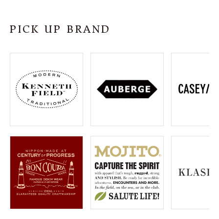
SHOP
PICK UP BRAND
INFORMATION
ご利用ガイド
プライバシーポリシー
特定商取引法について
お問い合わせ
OFFICIAL WEB SITE
ACCOUNT MENU
ようこそ ゲスト 様
meeting_room
person
ログイン
会員登録