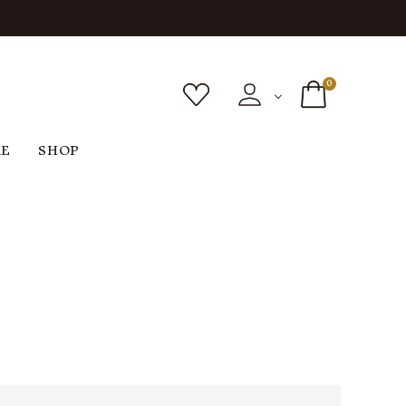
0
RE
SHOP
ボトムス
シューズ
バッグ
F
G
H
I
ヴィンテージ
O
P
R
S