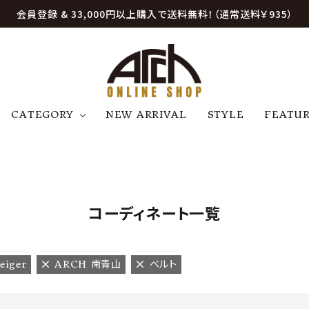
会員登録 & 33,000円以上購入で送料無料！（通常送料￥935）
CATEGORY
NEW ARRIVAL
STYLE
FEATU
アウター
ジャケット
トップス
B
C
D
E
帽子
アクセサリー
ファッション雑貨
K
L
M
N
コーディネート一覧
U
W
etc
eiger
ARCH 南青山
ベルト