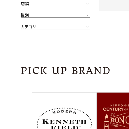
店舗
CONTENTS
ア
性別
SHOP
カテゴリ
INFORMATION
アナ
ご利用ガイド
プライバシーポリシー
PICK UP BRAND
特定商取引法について
お問い合わせ
OFFICIAL WEB SITE
ACCOUNT MENU
ようこそ ゲスト 様
meeting_room
person
ログイン
会員登録