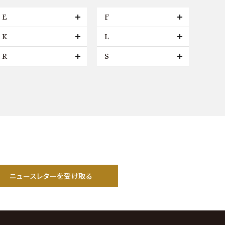
E
F
K
L
R
S
ニュースレターを受け取る