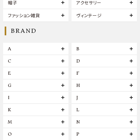
帽子
アクセサリー
ファッション雑貨
ヴィンテージ
BRAND
A
B
C
D
E
F
G
H
I
J
K
L
M
N
O
P