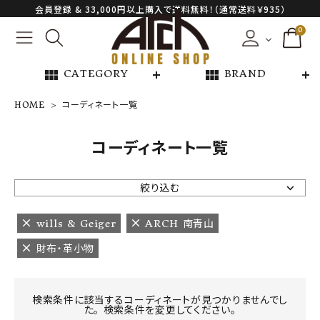
会員登録 & 33,000円以上購入で送料無料！（通常送料￥935）
0
view_module
view_module
CATEGORY
BRAND
HOME
コーディネート一覧
NEW ARRIVAL
コーディネート一覧
ARCH EXCLUSIVE
絞り込む
BRAND
wills & Geiger
ARCH 南青山
財布・革小物
CATEGORY
CONTENTS
検索条件に該当するコーディネートが見つかりませんでし
た。 検索条件を変更してください。