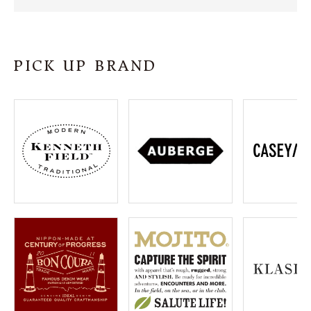
SHOP
INFORMATION
PICK UP BRAND
ご利用ガイド
プライバシーポリシー
特定商取引法について
お問い合わせ
OFFICIAL WEB SITE
ACCOUNT MENU
ようこそ ゲスト 様
meeting_room
person
ログイン
会員登録