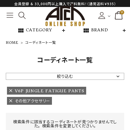
会員登録 & 33,000円以上購入で送料無料！（通常送料￥935）
0
view_module
view_module
CATEGORY
BRAND
HOME
コーディネート一覧
NEW ARRIVAL
コーディネート一覧
ARCH EXCLUSIVE
絞り込む
BRAND
V6P JUNGLE FATIGUE PANTS
その他アクセサリー
CATEGORY
CONTENTS
検索条件に該当するコーディネートが見つかりませんでし
た。 検索条件を変更してください。