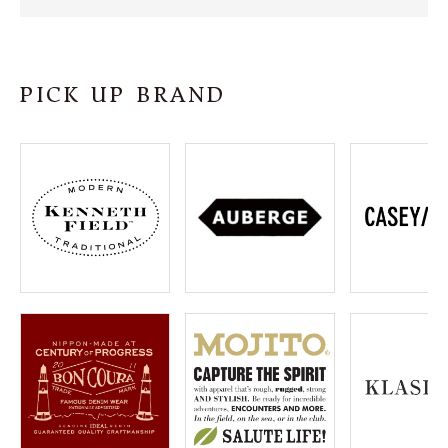
SHOP
INFORMATION
PICK UP BRAND
ご利用ガイド
プライバシーポリシー
特定商取引法について
お問い合わせ
OFFICIAL WEB SITE
ACCOUNT MENU
ようこそ ゲスト 様
meeting_room
person
ログイン
会員登録