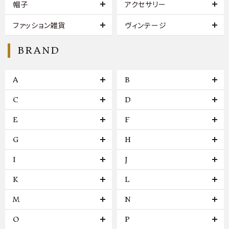
帽子
アクセサリー
ファッション雑貨
ヴィンテージ
BRAND
A
B
C
D
E
F
G
H
I
J
K
L
M
N
O
P