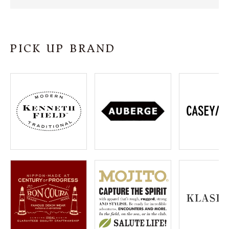
SHOP
INFORMATION
PICK UP BRAND
ご利用ガイド
プライバシーポリシー
特定商取引法について
お問い合わせ
OFFICIAL WEB SITE
ACCOUNT MENU
ようこそ ゲスト 様
meeting_room
person
ログイン
会員登録