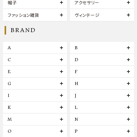
帽子
アクセサリー
ファッション雑貨
ヴィンテージ
BRAND
A
B
C
D
E
F
G
H
I
J
K
L
M
N
O
P