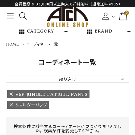
会員登録 & 33,000円以上購入で送料無料！（通常送料￥935）
0
view_module
view_module
CATEGORY
BRAND
HOME
コーディネート一覧
NEW ARRIVAL
コーディネート一覧
ARCH EXCLUSIVE
絞り込む
BRAND
V6P JUNGLE FATIGUE PANTS
ショルダーバッグ
CATEGORY
CONTENTS
検索条件に該当するコーディネートが見つかりませんでし
た。 検索条件を変更してください。