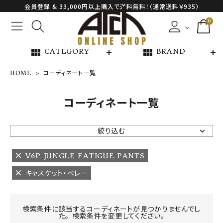
会員登録 & 33,000円以上購入で送料無料！（通常送料￥935）
0
view_module
view_module
CATEGORY
BRAND
HOME
コーディネート一覧
NEW ARRIVAL
コーディネート一覧
ARCH EXCLUSIVE
絞り込む
BRAND
V6P JUNGLE FATIGUE PANTS
キャスケット・ベレー
CATEGORY
CONTENTS
検索条件に該当するコーディネートが見つかりませんでし
た。 検索条件を変更してください。