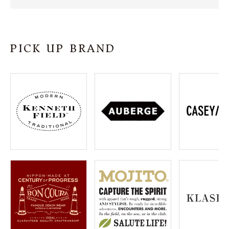
SHOP
INFORMATION
PICK UP BRAND
ご利用ガイド
プライバシーポリシー
特定商取引法について
お問い合わせ
OFFICIAL WEB SITE
ACCOUNT MENU
ようこそ ゲスト 様
meeting_room
person
ログイン
会員登録