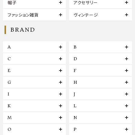
帽子
アクセサリー
ファッション雑貨
ヴィンテージ
BRAND
A
B
C
D
E
F
G
H
I
J
K
L
M
N
O
P