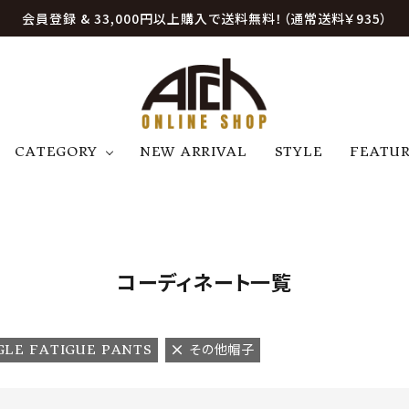
会員登録 & 33,000円以上購入で送料無料！（通常送料￥935）
CATEGORY
NEW ARRIVAL
STYLE
FEATU
アウター
ジャケット
トップス
B
C
D
E
帽子
アクセサリー
ファッション雑貨
K
L
M
N
コーディネート一覧
U
W
etc
GLE FATIGUE PANTS
その他帽子