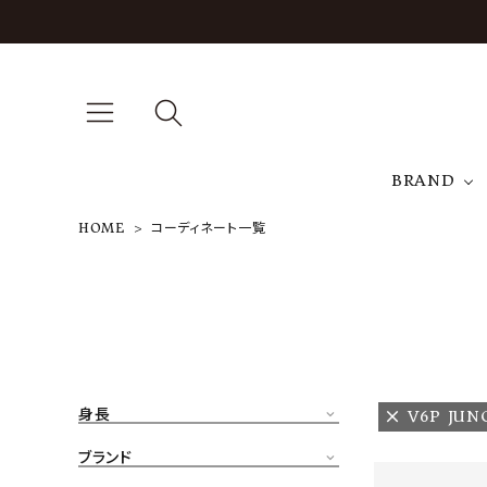
BRAND
HOME
コーディネート一覧
A
NEW ARRIVAL
J
ARCH EXCLUSIVE
T
BRAND
身長
V6P JUN
CATEGORY
ブランド