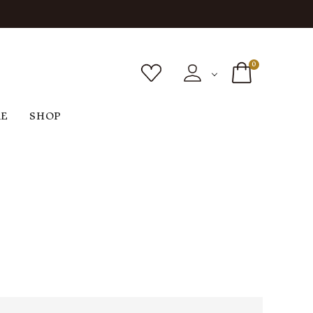
0
RE
SHOP
ボトムス
シューズ
バッグ
F
G
H
I
ヴィンテージ
O
P
R
S