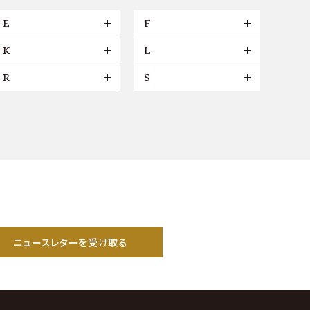
E
F
K
L
R
S
ニュースレターを受け取る