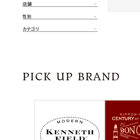
店舗
CONTENTS
ア
性別
SHOP
カテゴリ
INFORMATION
アナ
ご利用ガイド
プライバシーポリシー
PICK UP BRAND
特定商取引法について
お問い合わせ
OFFICIAL WEB SITE
ACCOUNT MENU
ようこそ ゲスト 様
meeting_room
person
ログイン
会員登録