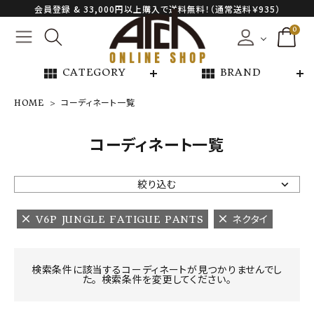
会員登録 & 33,000円以上購入で送料無料！（通常送料￥935）
0
view_module
view_module
CATEGORY
BRAND
HOME
コーディネート一覧
NEW ARRIVAL
コーディネート一覧
ARCH EXCLUSIVE
絞り込む
BRAND
V6P JUNGLE FATIGUE PANTS
ネクタイ
CATEGORY
検索条件に該当するコーディネートが見つかりませんでし
た。 検索条件を変更してください。
CONTENTS