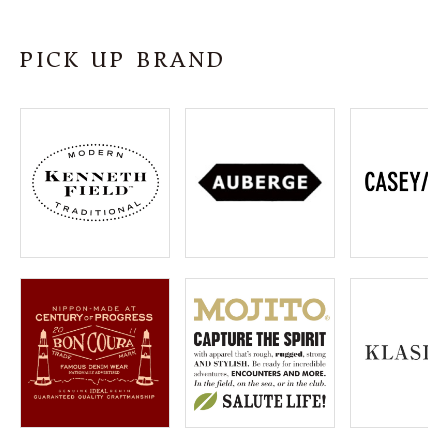
SHOP
PICK UP BRAND
INFORMATION
ご利用ガイド
プライバシーポリシー
特定商取引法について
お問い合わせ
OFFICIAL WEB SITE
ACCOUNT MENU
ようこそ ゲスト 様
meeting_room
person
ログイン
会員登録