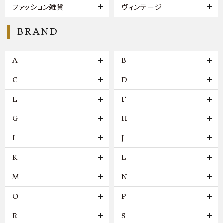
ファッション雑貨
ヴィンテージ
BRAND
A
B
C
D
E
F
G
H
I
J
K
L
M
N
O
P
R
S