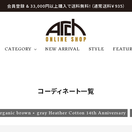
会員登録 & 33,000円以上購入で送料無料！（通常送料￥935）
CATEGORY
NEW ARRIVAL
STYLE
FEATU
アウター
ジャケット
トップス
B
C
D
E
帽子
アクセサリー
ファッション雑貨
K
L
M
N
コーディネート一覧
U
W
etc
rganic brown × gray Heather Cotton 14th Anniversary