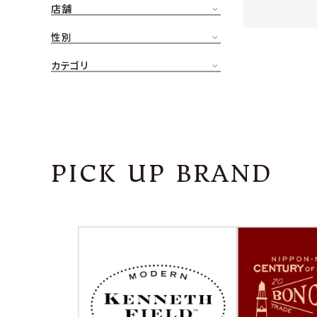
店舗
CONTENTS
ア
性別
SHOP
カテゴリ
INFORMATION
アナ
ご利用ガイド
プライバシーポリシー
PICK UP BRAND
特定商取引法について
お問い合わせ
OFFICIAL WEB SITE
ACCOUNT MENU
ようこそ ゲスト 様
meeting_room
person
ログイン
会員登録