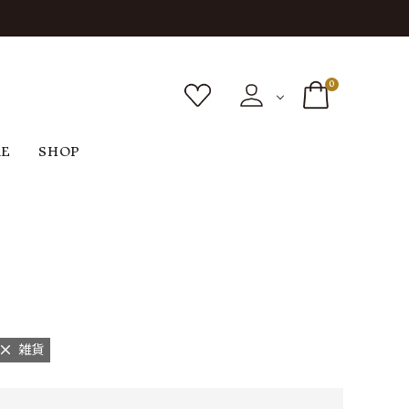
0
RE
SHOP
ボトムス
シューズ
バッグ
F
G
H
I
ヴィンテージ
O
P
R
S
雑貨