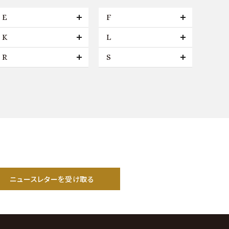
E
F
K
L
R
S
ニュースレターを受け取る