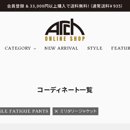
会員登録 & 33,000円以上購入で送料無料！（通常送料￥935）
CATEGORY
NEW ARRIVAL
STYLE
FEATU
アウター
ジャケット
トップス
B
C
D
E
帽子
アクセサリー
ファッション雑貨
K
L
M
N
コーディネート一覧
U
W
etc
GLE FATIGUE PANTS
ミリタリージャケット