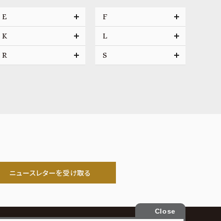
E
F
K
L
R
S
ニュースレターを受け取る