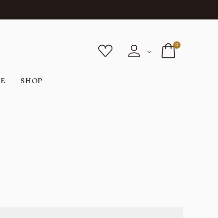
0
RE
SHOP
ボトムス
シューズ
バッグ
F
G
H
I
ヴィンテージ
O
P
R
S