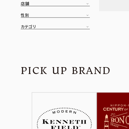
店舗
CONTENTS
ア
性別
SHOP
カテゴリ
INFORMATION
アナ
ご利用ガイド
プライバシーポリシー
PICK UP BRAND
特定商取引法について
お問い合わせ
OFFICIAL WEB SITE
ACCOUNT MENU
ようこそ ゲスト 様
meeting_room
person
ログイン
会員登録