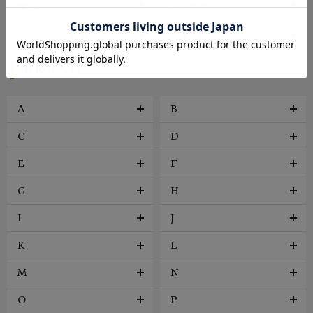
帽子
アクセサリー
ファッション雑貨
ヴィンテージ
BRAND
A
B
C
D
E
F
G
H
I
J
K
L
M
N
O
P