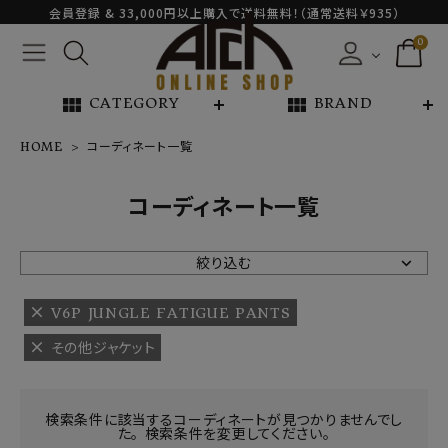
会員登録 & 33,000円以上購入で送料無料！（通常送料￥935）
0
view_module
view_module
CATEGORY
BRAND
HOME
コーディネート一覧
NEW ARRIVAL
コーディネート一覧
ARCH EXCLUSIVE
絞り込む
BRAND
V6P JUNGLE FATIGUE PANTS
その他ジャケット
CATEGORY
CONTENTS
検索条件に該当するコーディネートが見つかりませんでし
た。 検索条件を変更してください。