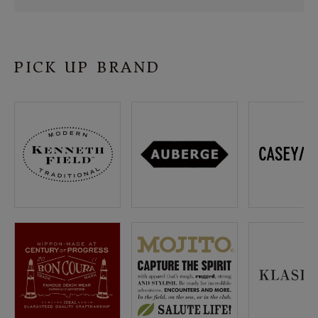
SHOP
INFORMATION
PICK UP BRAND
ご利用ガイド
プライバシーポリシー
特定商取引法について
お問い合わせ
OFFICIAL WEB SITE
ACCOUNT MENU
ようこそ ゲスト 様
meeting_room
person
ログイン
会員登録