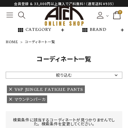
会員登録 & 33,000円以上購入で送料無料！（通常送料￥935）
0
view_module
view_module
CATEGORY
BRAND
HOME
コーディネート一覧
NEW ARRIVAL
コーディネート一覧
ARCH EXCLUSIVE
絞り込む
BRAND
V6P JUNGLE FATIGUE PANTS
マウンテンパーカ
CATEGORY
CONTENTS
検索条件に該当するコーディネートが見つかりませんでし
た。 検索条件を変更してください。