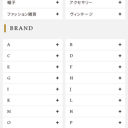
帽子
アクセサリー
ファッション雑貨
ヴィンテージ
BRAND
A
B
C
D
E
F
G
H
I
J
K
L
M
N
O
P