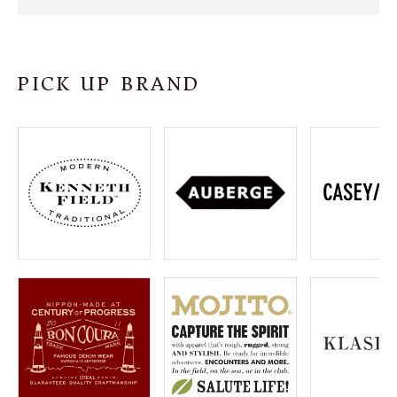
SHOP
INFORMATION
PICK UP BRAND
ご利用ガイド
プライバシーポリシー
特定商取引法について
お問い合わせ
OFFICIAL WEB SITE
ACCOUNT MENU
ようこそ ゲスト 様
meeting_room
person
ログイン
会員登録