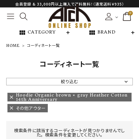
会員登録 & 33,000円以上購入で送料無料！（通常送料￥935）
0
view_module
view_module
CATEGORY
BRAND
HOME
コーディネート一覧
NEW ARRIVAL
コーディネート一覧
ARCH EXCLUSIVE
絞り込む
BRAND
Hoodie Organic brown × gray Heather Cotton
14th Anniversary
その他アウター
CATEGORY
CONTENTS
検索条件に該当するコーディネートが見つかりませんでし
た。 検索条件を変更してください。