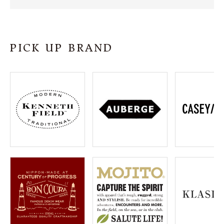
SHOP
INFORMATION
PICK UP BRAND
ご利用ガイド
プライバシーポリシー
特定商取引法について
お問い合わせ
OFFICIAL WEB SITE
ACCOUNT MENU
ようこそ ゲスト 様
meeting_room
person
ログイン
会員登録