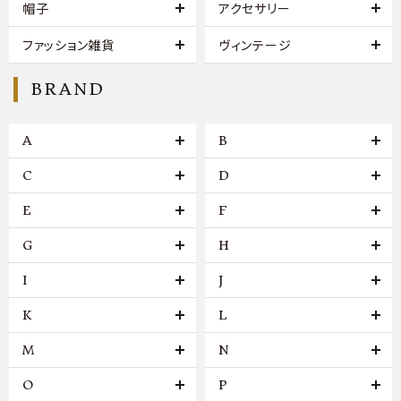
帽子
アクセサリー
ファッション雑貨
ヴィンテージ
BRAND
A
B
C
D
E
F
G
H
I
J
K
L
M
N
O
P