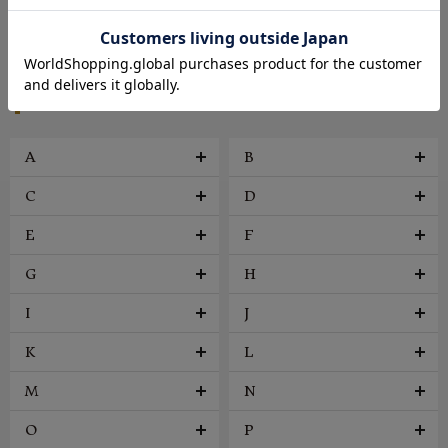
帽子
アクセサリー
ファッション雑貨
ヴィンテージ
BRAND
A
B
C
D
E
F
G
H
I
J
K
L
M
N
O
P