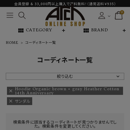
会員登録 & 33,000円以上購入で送料無料！（通常送料￥935）
0
view_module
view_module
CATEGORY
BRAND
HOME
コーディネート一覧
NEW ARRIVAL
コーディネート一覧
ARCH EXCLUSIVE
絞り込む
BRAND
Hoodie Organic brown × gray Heather Cotton
14th Anniversary
サンダル
CATEGORY
CONTENTS
検索条件に該当するコーディネートが見つかりませんでし
た。 検索条件を変更してください。