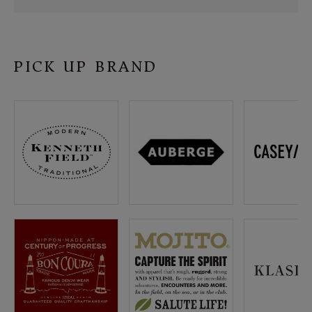
SHOP
INFORMATION
PICK UP BRAND
ご利用ガイド
プライバシーポリシー
特定商取引法について
お問い合わせ
OFFICIAL WEB SITE
ACCOUNT MENU
ようこそ ゲスト 様
meeting_room
person
ログイン
会員登録