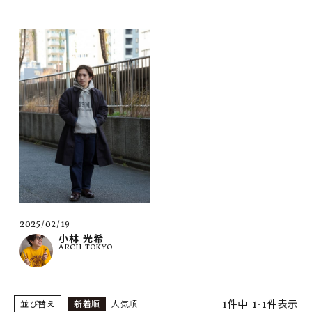
SHOP
INFORMATION
ご利用ガイド
プライバシーポリシー
特定商取引法について
お問い合わせ
OFFICIAL WEB SITE
ACCOUNT MENU
2025/02/19
ようこそ ゲスト 様
小林 光希
ARCH TOKYO
meeting_room
person
ログイン
会員登録
1
件中
1
-
1
件表示
並び替え
新着順
人気順