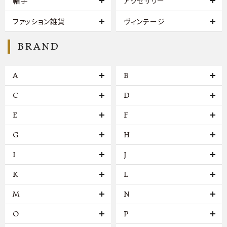
帽子
アクセサリー
ファッション雑貨
ヴィンテージ
BRAND
A
B
C
D
E
F
G
H
I
J
K
L
M
N
O
P