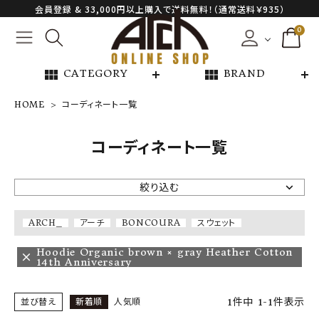
会員登録 & 33,000円以上購入で送料無料！（通常送料￥935）
0
view_module
view_module
CATEGORY
BRAND
HOME
コーディネート一覧
NEW ARRIVAL
コーディネート一覧
ARCH EXCLUSIVE
絞り込む
BRAND
ARCH_
アーチ
BONCOURA
スウェット
CATEGORY
Hoodie Organic brown × gray Heather Cotton
14th Anniversary
CONTENTS
1
件中
1
-
1
件表示
並び替え
新着順
人気順