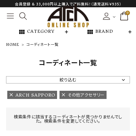
会員登録 & 33,000円以上購入で送料無料！（通常送料￥935）
0
view_module
view_module
CATEGORY
BRAND
HOME
コーディネート一覧
NEW ARRIVAL
コーディネート一覧
ARCH EXCLUSIVE
絞り込む
BRAND
ARCH SAPPORO
その他アクセサリー
CATEGORY
検索条件に該当するコーディネートが見つかりませんでし
た。 検索条件を変更してください。
CONTENTS