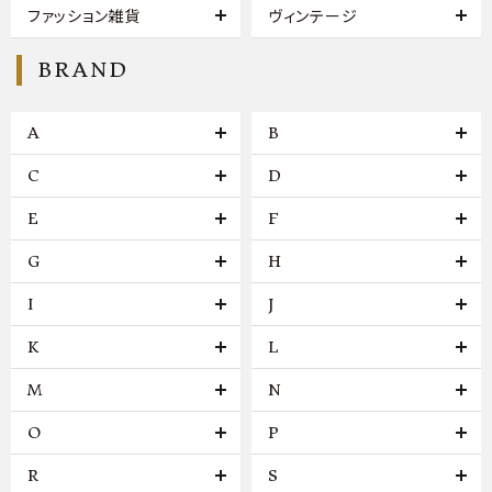
ファッション雑貨
ヴィンテージ
BRAND
A
B
C
D
E
F
G
H
I
J
K
L
M
N
O
P
R
S