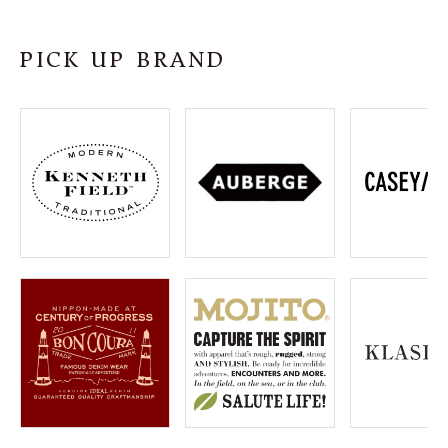
SHOP
PICK UP BRAND
INFORMATION
ご利用ガイド
プライバシーポリシー
特定商取引法について
お問い合わせ
OFFICIAL WEB SITE
ACCOUNT MENU
ようこそ ゲスト 様
meeting_room
person
ログイン
会員登録