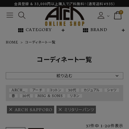
会員登録 & 33,000円以上購入で送料無料！（通常送料￥935）
0
view_module
view_module
CATEGORY
BRAND
HOME
コーディネート一覧
NEW ARRIVAL
コーディネート一覧
ARCH EXCLUSIVE
絞り込む
BRAND
ARCH_
アーチ
コットン
30代
カジュアル
シャツ
春
20代
MSG & SONS
リネン
CATEGORY
ARCH SAPPORO
ミリタリーパンツ
CONTENTS
37
件中
1
-
20
件表示