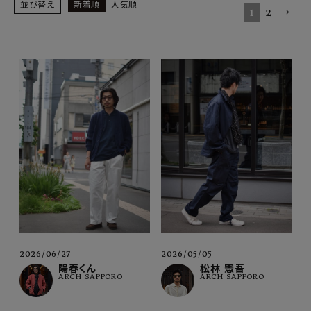
SHOP
並び替え
新着順
人気順
1
2
INFORMATION
ご利用ガイド
プライバシーポリシー
特定商取引法について
お問い合わせ
OFFICIAL WEB SITE
ACCOUNT MENU
ようこそ ゲスト 様
2026/06/27
2026/05/05
meeting_room
person
ログイン
会員登録
陽春くん
松林 憲吾
ARCH SAPPORO
ARCH SAPPORO