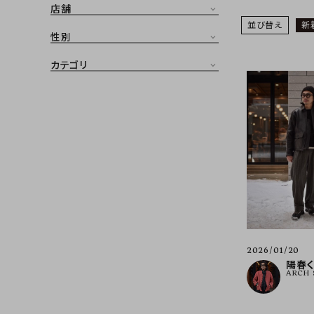
店舗
CONTENTS
並び替え
新
ア
性別
SHOP
カテゴリ
INFORMATION
アナ
ご利用ガイド
プライバシーポリシー
特定商取引法について
お問い合わせ
OFFICIAL WEB SITE
2026/01/20
ACCOUNT MENU
陽春
ARCH 
ようこそ ゲスト 様
meeting_room
person
ログイン
会員登録