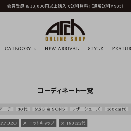
会員登録 & 33,000円以上購入で送料無料！（通常送料￥935）
CATEGORY
NEW ARRIVAL
STYLE
FEATU
アウター
ジャケット
トップス
B
C
D
E
帽子
アクセサリー
ファッション雑貨
K
L
M
N
コーディネート一覧
U
W
etc
アーチ
30代
MSG & SONS
レザーシューズ
160cm代
APPORO
ニットキャップ
160cm代