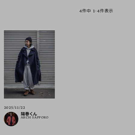
4
件中
1
-
4
件表示
ア ボンタージ
オーベルジュ
アミアカルヴァ
2025/11/22
陽春くん
ARCH SAPPORO