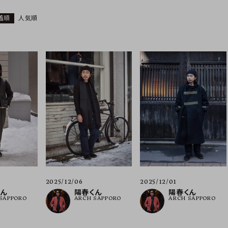
着順
人気順
ーチ
アーチサッポロ
オールデン
トミカ
アストールフレックス
アーツアンドクラフツ
2025/12/06
2025/12/01
陽春くん
陽春くん
くん
ARCH SAPPORO
ARCH SAPPORO
SAPPORO