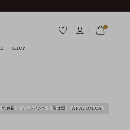
0
RE
SHOP
ボトムス
シューズ
バッグ
F
G
H
I
ヴィンテージ
O
P
R
S
低身長
デニムパンツ
痩せ型
ANATOMICA