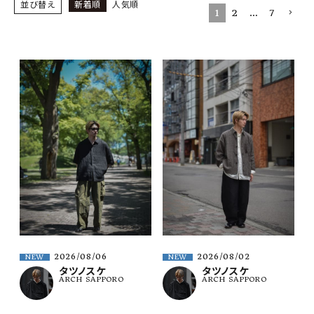
SHOP
並び替え
新着順
人気順
1
2
…
7
INFORMATION
ご利用ガイド
プライバシーポリシー
特定商取引法について
お問い合わせ
OFFICIAL WEB SITE
ACCOUNT MENU
ようこそ ゲスト 様
2026/08/06
2026/08/02
NEW
NEW
meeting_room
person
ログイン
会員登録
タツノスケ
タツノスケ
ARCH SAPPORO
ARCH SAPPORO