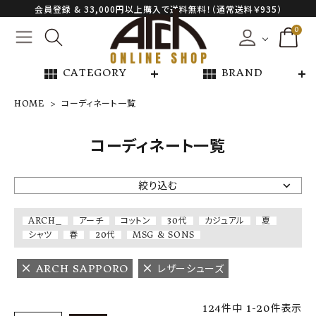
会員登録 & 33,000円以上購入で送料無料！（通常送料￥935）
0
view_module
view_module
CATEGORY
BRAND
HOME
コーディネート一覧
NEW ARRIVAL
コーディネート一覧
ARCH EXCLUSIVE
絞り込む
BRAND
ARCH_
アーチ
コットン
30代
カジュアル
夏
シャツ
春
20代
MSG & SONS
CATEGORY
ARCH SAPPORO
レザーシューズ
CONTENTS
124
件中
1
-
20
件表示