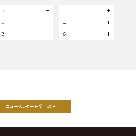
E
F
K
L
R
S
ニュースレターを受け取る