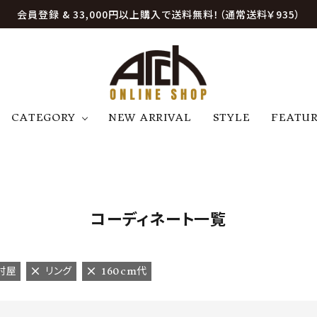
会員登録 & 33,000円以上購入で送料無料！（通常送料￥935）
CATEGORY
NEW ARRIVAL
STYLE
FEATU
アウター
ジャケット
トップス
B
C
D
E
帽子
アクセサリー
ファッション雑貨
K
L
M
N
コーディネート一覧
U
W
etc
村屋
リング
160cm代