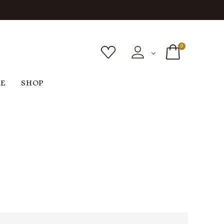
0
RE
SHOP
ボトムス
シューズ
バッグ
F
G
H
I
ヴィンテージ
O
P
R
S