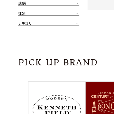
店舗
CONTENTS
ア
性別
SHOP
カテゴリ
INFORMATION
アナ
ご利用ガイド
プライバシーポリシー
PICK UP BRAND
特定商取引法について
お問い合わせ
OFFICIAL WEB SITE
ACCOUNT MENU
ようこそ ゲスト 様
meeting_room
person
ログイン
会員登録