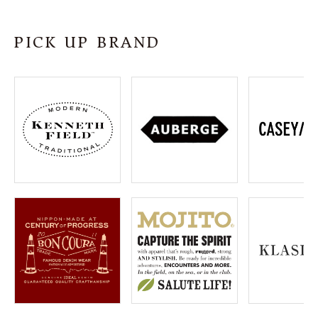
SHOP
PICK UP BRAND
INFORMATION
ご利用ガイド
プライバシーポリシー
特定商取引法について
お問い合わせ
OFFICIAL WEB SITE
ACCOUNT MENU
ようこそ ゲスト 様
meeting_room
person
ログイン
会員登録