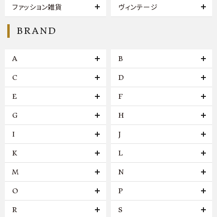
ファッション雑貨
ヴィンテージ
BRAND
A
B
C
D
E
F
G
H
I
J
K
L
M
N
O
P
R
S