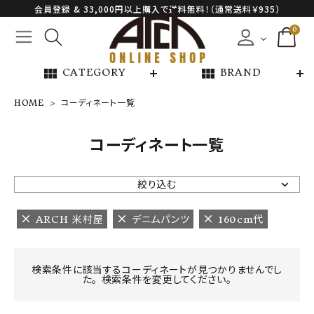
会員登録 & 33,000円以上購入で送料無料！（通常送料￥935）
0
view_module
view_module
CATEGORY
BRAND
HOME
コーディネート一覧
NEW ARRIVAL
コーディネート一覧
ARCH EXCLUSIVE
絞り込む
BRAND
ARCH 米村屋
デニムパンツ
160cm代
CATEGORY
検索条件に該当するコーディネートが見つかりませんでし
た。 検索条件を変更してください。
CONTENTS