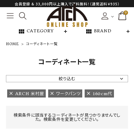
会員登録 & 33,000円以上購入で送料無料！（通常送料￥935）
0
view_module
view_module
CATEGORY
BRAND
HOME
コーディネート一覧
NEW ARRIVAL
コーディネート一覧
ARCH EXCLUSIVE
絞り込む
BRAND
ARCH 米村屋
ワークパンツ
160cm代
CATEGORY
検索条件に該当するコーディネートが見つかりませんでし
た。 検索条件を変更してください。
CONTENTS