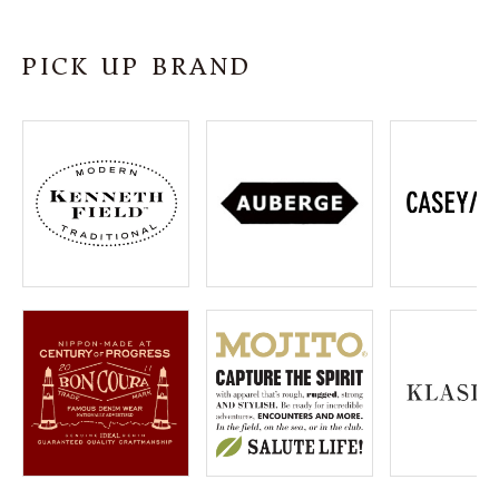
SHOP
PICK UP BRAND
INFORMATION
ご利用ガイド
プライバシーポリシー
特定商取引法について
お問い合わせ
OFFICIAL WEB SITE
ACCOUNT MENU
ようこそ ゲスト 様
meeting_room
person
ログイン
会員登録