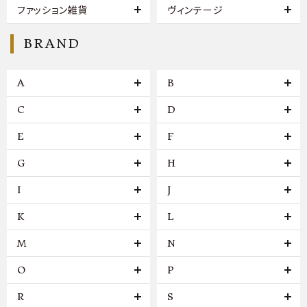
ファッション雑貨
ヴィンテージ
BRAND
A
B
C
D
E
F
G
H
I
J
K
L
M
N
O
P
R
S