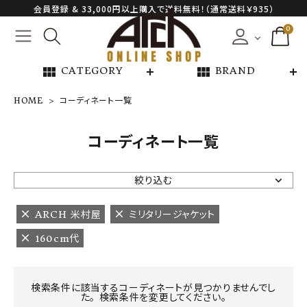
会員登録 & 33,000円以上購入で送料無料！（通常送料￥935）
0
view_module
view_module
CATEGORY
BRAND
HOME
コーディネート一覧
NEW ARRIVAL
コーディネート一覧
ARCH EXCLUSIVE
絞り込む
BRAND
ARCH 米村屋
ミリタリージャケット
160cm代
CATEGORY
CONTENTS
検索条件に該当するコーディネートが見つかりませんでし
た。 検索条件を変更してください。