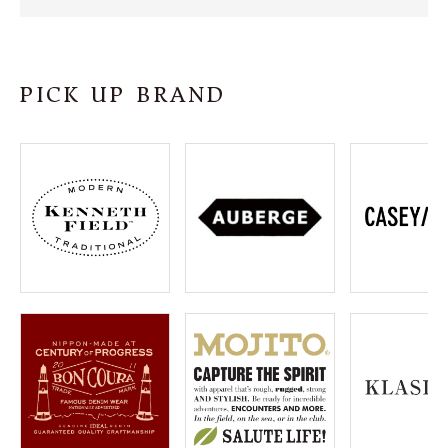
SHOP
INFORMATION
PICK UP BRAND
ご利用ガイド
プライバシーポリシー
特定商取引法について
お問い合わせ
OFFICIAL WEB SITE
ACCOUNT MENU
ようこそ ゲスト 様
meeting_room
person
ログイン
会員登録