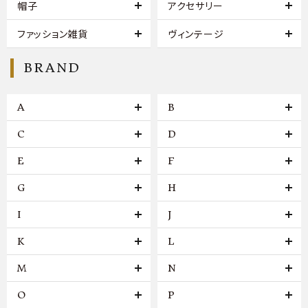
帽子
アクセサリー
ファッション雑貨
ヴィンテージ
BRAND
A
B
C
D
E
F
G
H
I
J
K
L
M
N
O
P