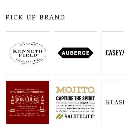
SHOP
PICK UP BRAND
INFORMATION
ご利用ガイド
プライバシーポリシー
特定商取引法について
お問い合わせ
OFFICIAL WEB SITE
ACCOUNT MENU
ようこそ ゲスト 様
meeting_room
person
ログイン
会員登録