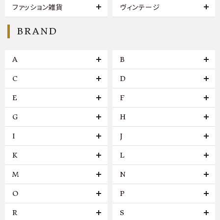
ファッション雑貨
ヴィンテージ
BRAND
A
B
C
D
E
F
G
H
I
J
K
L
M
N
O
P
R
S