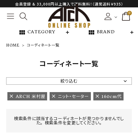
会員登録 & 33,000円以上購入で送料無料！（通常送料￥935）
0
view_module
view_module
CATEGORY
BRAND
HOME
コーディネート一覧
NEW ARRIVAL
コーディネート一覧
ARCH EXCLUSIVE
絞り込む
BRAND
ARCH 米村屋
ニット・セーター
160cm代
CATEGORY
検索条件に該当するコーディネートが見つかりませんでし
た。 検索条件を変更してください。
CONTENTS