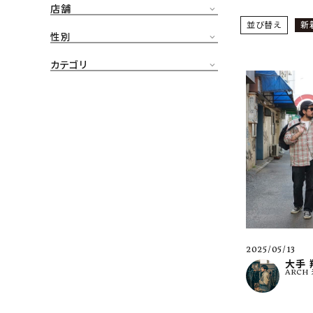
店舗
CONTENTS
並び替え
新
ア
性別
SHOP
カテゴリ
INFORMATION
アナ
ご利用ガイド
プライバシーポリシー
特定商取引法について
お問い合わせ
OFFICIAL WEB SITE
2025/05/13
ACCOUNT MENU
大手 
ARCH
ようこそ ゲスト 様
meeting_room
person
ログイン
会員登録