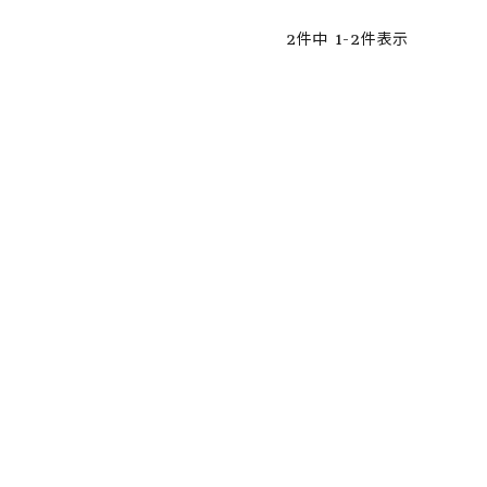
2
件中
1
-
2
件表示
ア ボンタージ
オーベルジュ
アミアカルヴァ