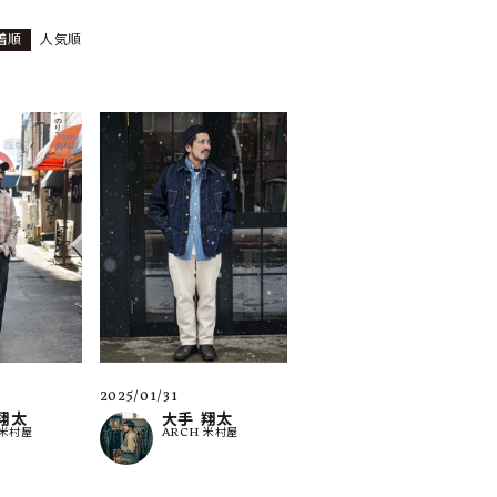
着順
人気順
ーチ
アーチサッポロ
オールデン
トミカ
アストールフレックス
アーツアンドクラフツ
2025/01/31
翔太
大手 翔太
 米村屋
ARCH 米村屋