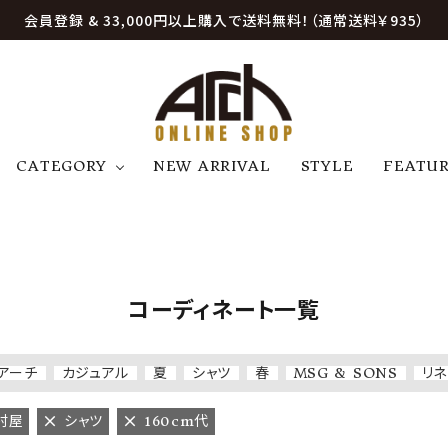
会員登録 & 33,000円以上購入で送料無料！（通常送料￥935）
CATEGORY
NEW ARRIVAL
STYLE
FEATU
アウター
ジャケット
トップス
B
C
D
E
帽子
アクセサリー
ファッション雑貨
K
L
M
N
コーディネート一覧
U
W
etc
アーチ
カジュアル
夏
シャツ
春
MSG & SONS
リネ
村屋
シャツ
160cm代