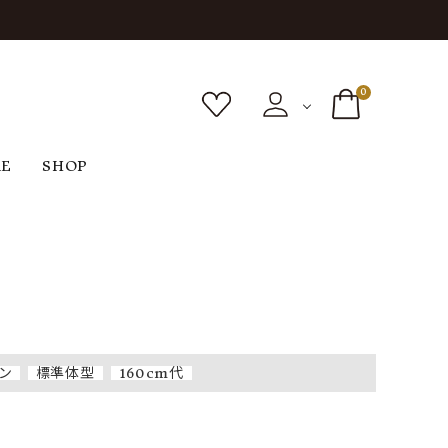
0
RE
SHOP
ボトムス
シューズ
バッグ
F
G
H
I
ヴィンテージ
O
P
R
S
ン
標準体型
160cm代