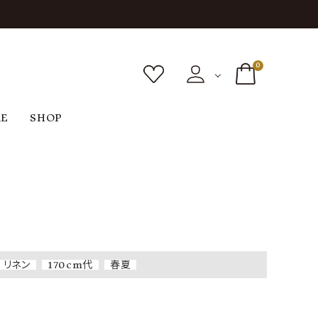
0
RE
SHOP
ボトムス
シューズ
バッグ
F
G
H
I
ヴィンテージ
O
P
R
S
リネン
170cm代
春夏