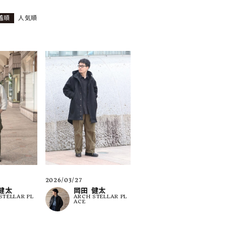
着順
人気順
ーチ
アーチサッポロ
オールデン
トミカ
アストールフレックス
アーツアンドクラフツ
2026/03/27
岡田 健太
健太
ARCH STELLAR PL
STELLAR PL
ACE