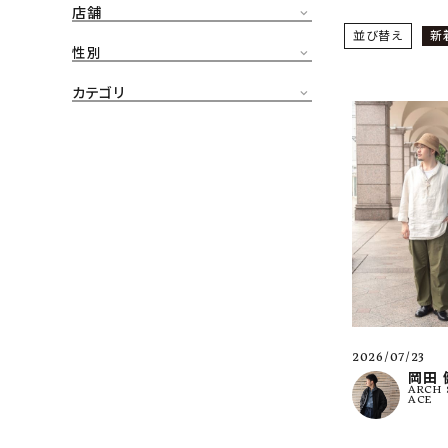
店舗
CONTENTS
並び替え
新
ア
性別
SHOP
カテゴリ
INFORMATION
アナ
ご利用ガイド
プライバシーポリシー
特定商取引法について
お問い合わせ
OFFICIAL WEB SITE
2026/07/23
ACCOUNT MENU
岡田 
ARCH 
ようこそ ゲスト 様
ACE
meeting_room
person
ログイン
会員登録