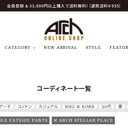
会員登録 & 33,000円以上購入で送料無料！（通常送料￥935）
CATEGORY
NEW ARRIVAL
STYLE
FEATU
アウター
ジャケット
トップス
B
C
D
E
帽子
アクセサリー
ファッション雑貨
K
L
M
N
コーディネート一覧
U
W
etc
アーチ
コットン
カジュアル
MSG & SONS
20代
春
GLE FATIGUE PANTS
ARCH STELLAR PLACE