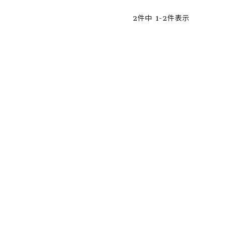
2
件中
1
-
2
件表示
ア ボンタージ
オーベルジュ
アミアカルヴァ