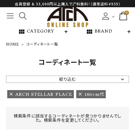
会員登録 & 33,000円以上購入で送料無料！（通常送料￥935）
0
view_module
view_module
CATEGORY
BRAND
HOME
コーディネート一覧
NEW ARRIVAL
コーディネート一覧
ARCH EXCLUSIVE
絞り込む
BRAND
ARCH STELLAR PLACE
160cm代
CATEGORY
検索条件に該当するコーディネートが見つかりませんでし
た。 検索条件を変更してください。
CONTENTS