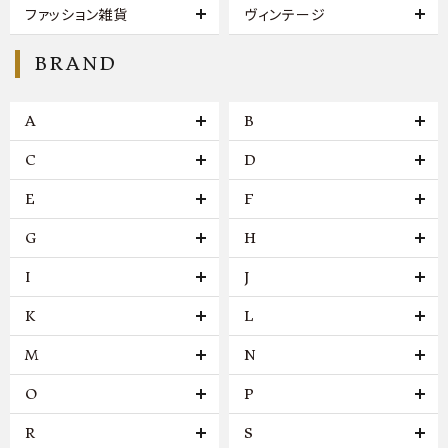
ファッション雑貨
ヴィンテージ
BRAND
A
B
C
D
E
F
G
H
I
J
K
L
M
N
O
P
R
S