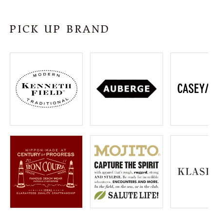
SHOP
PICK UP BRAND
INFORMATION
ご利用ガイド
プライバシーポリシー
特定商取引法について
お問い合わせ
OFFICIAL WEB SITE
ACCOUNT MENU
ようこそ ゲスト 様
meeting_room
person
ログイン
会員登録