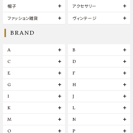
帽子
アクセサリー
ファッション雑貨
ヴィンテージ
BRAND
A
B
C
D
E
F
G
H
I
J
K
L
M
N
O
P