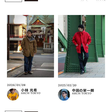
SHOP
INFORMATION
ご利用ガイド
プライバシーポリシー
特定商取引法について
お問い合わせ
OFFICIAL WEB SITE
ACCOUNT MENU
ようこそ ゲスト 様
2026/01/08
2025/02/20
小林 光希
中田の栄一朗
ARCH TOKYO
ARCH TOKYO
meeting_room
person
ログイン
会員登録