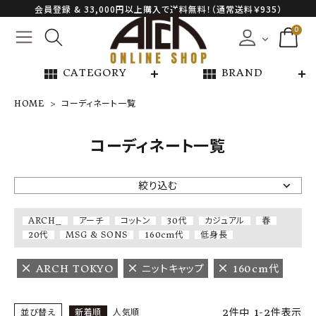
会員登録 & 33,000円以上購入で送料無料！（通常送料￥935）
0
view_module
view_module
CATEGORY
BRAND
HOME
コーディネート一覧
NEW ARRIVAL
コーディネート一覧
ARCH EXCLUSIVE
絞り込む
BRAND
ARCH_
アーチ
コットン
30代
カジュアル
春
20代
MSG & SONS
160cm代
低身長
CATEGORY
ARCH TOKYO
ニットキャップ
160cm代
CONTENTS
2
件中
1
-
2
件表示
並び替え
新着順
人気順