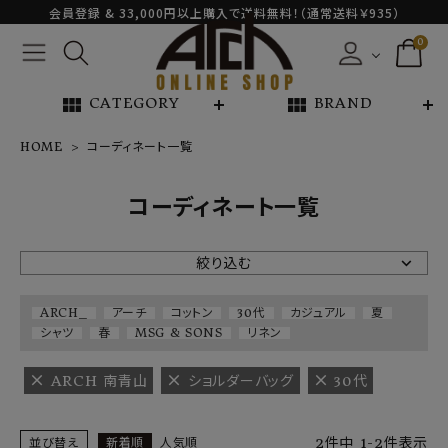
会員登録 & 33,000円以上購入で送料無料！（通常送料￥935）
0
view_module
view_module
CATEGORY
BRAND
HOME
コーディネート一覧
NEW ARRIVAL
コーディネート一覧
ARCH EXCLUSIVE
絞り込む
BRAND
ARCH_
アーチ
コットン
30代
カジュアル
夏
シャツ
春
MSG & SONS
リネン
CATEGORY
ARCH 南青山
ショルダーバッグ
30代
CONTENTS
2
件中
1
-
2
件表示
並び替え
新着順
人気順