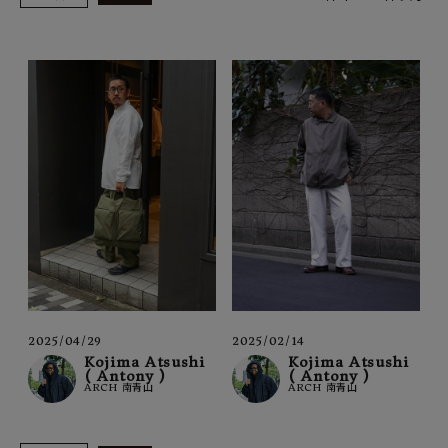
SHOP
INFORMATION
ご利用ガイド
プライバシーポリシー
特定商取引法について
お問い合わせ
OFFICIAL WEB SITE
ACCOUNT MENU
ようこそ ゲスト 様
2025/04/29
2025/02/14
Kojima Atsushi
Kojima Atsushi
( Antony )
( Antony )
meeting_room
person
ログイン
会員登録
ARCH 南青山
ARCH 南青山