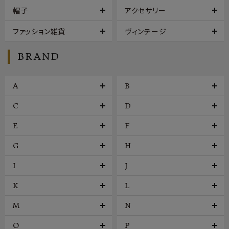
帽子
アクセサリー
ファッション雑貨
ヴィンテージ
BRAND
A
B
C
D
E
F
G
H
I
J
K
L
M
N
O
P