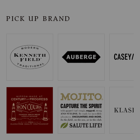
SHOP
PICK UP BRAND
INFORMATION
ご利用ガイド
プライバシーポリシー
特定商取引法について
お問い合わせ
OFFICIAL WEB SITE
ACCOUNT MENU
ようこそ ゲスト 様
meeting_room
person
ログイン
会員登録