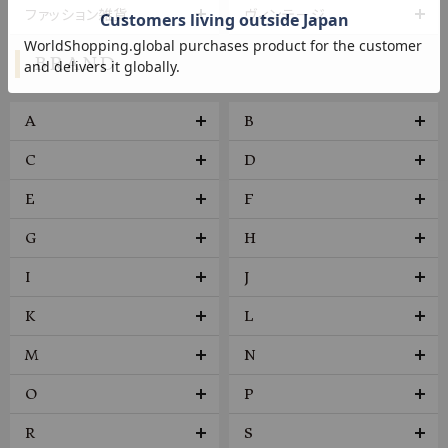
ファッション雑貨
ヴィンテージ
BRAND
A
B
C
D
E
F
G
H
I
J
K
L
M
N
O
P
R
S