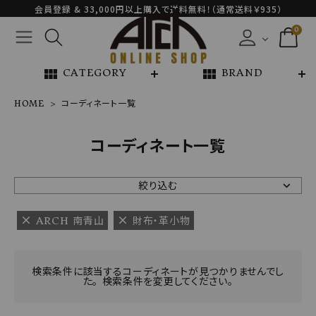
会員登録 & 33,000円以上購入で送料無料！（通常送料￥935）
0
view_module
view_module
CATEGORY
BRAND
HOME
コーディネート一覧
NEW ARRIVAL
コーディネート一覧
ARCH EXCLUSIVE
絞り込む
BRAND
ARCH 南青山
財布・革小物
CATEGORY
検索条件に該当するコーディネートが見つかりませんでし
た。 検索条件を変更してください。
CONTENTS