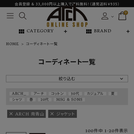
会員登録 & 33,000円以上購入で送料無料！（通常送料￥935）
0
view_module
view_module
CATEGORY
BRAND
HOME
コーディネート一覧
NEW ARRIVAL
コーディネート一覧
ARCH EXCLUSIVE
絞り込む
BRAND
ARCH_
アーチ
コットン
30代
カジュアル
夏
シャツ
春
20代
MSG & SONS
CATEGORY
ARCH 南青山
ジャケット
CONTENTS
100
件中
1
-
20
件表示