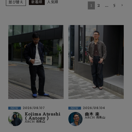
SHOP
並び替え
新着順
人気順
1
2
…
5
INFORMATION
ご利用ガイド
プライバシーポリシー
特定商取引法について
お問い合わせ
OFFICIAL WEB SITE
ACCOUNT MENU
ようこそ ゲスト 様
2026/08/07
2026/08/04
NEW
NEW
meeting_room
person
ログイン
会員登録
Kojima Atsushi
曲木 楽
( Antony )
ARCH 南青山
ARCH 南青山