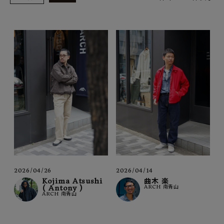
SHOP
INFORMATION
ご利用ガイド
プライバシーポリシー
特定商取引法について
お問い合わせ
OFFICIAL WEB SITE
ACCOUNT MENU
ようこそ ゲスト 様
2026/04/26
2026/04/14
Kojima Atsushi
曲木 楽
( Antony )
ARCH 南青山
meeting_room
person
ログイン
会員登録
ARCH 南青山