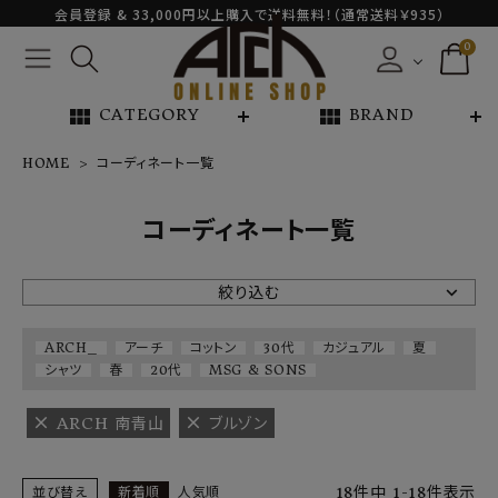
会員登録 & 33,000円以上購入で送料無料！（通常送料￥935）
0
view_module
view_module
CATEGORY
BRAND
HOME
コーディネート一覧
NEW ARRIVAL
コーディネート一覧
ARCH EXCLUSIVE
絞り込む
BRAND
ARCH_
アーチ
コットン
30代
カジュアル
夏
シャツ
春
20代
MSG & SONS
CATEGORY
ARCH 南青山
ブルゾン
CONTENTS
18
件中
1
-
18
件表示
並び替え
新着順
人気順