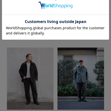
2025/08/29
2025/09/11
Kojima Atsushi
Kojima Atsushi
( Antony )
( Antony )
ARCH 南青山
ARCH 南青山