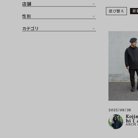
店舗
CONTENTS
並び替え
新
ア
性別
SHOP
カテゴリ
INFORMATION
アナ
ご利用ガイド
プライバシーポリシー
特定商取引法について
お問い合わせ
OFFICIAL WEB SITE
2025/08/28
ACCOUNT MENU
Koji
hi (
ようこそ ゲスト 様
ARCH
meeting_room
person
ログイン
会員登録