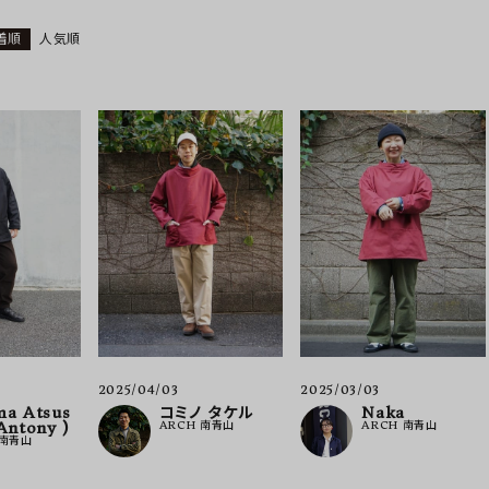
着順
人気順
ーチ
アーチサッポロ
オールデン
トミカ
アストールフレックス
アーツアンドクラフツ
2025/03/03
2025/04/03
Naka
ma Atsus
コミノ タケル
ARCH 南青山
 Antony )
ARCH 南青山
 南青山