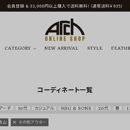
会員登録 & 33,000円以上購入で送料無料！（通常送料￥935）
CATEGORY
NEW ARRIVAL
STYLE
FEATU
アウター
ジャケット
トップス
B
C
D
E
帽子
アクセサリー
ファッション雑貨
K
L
M
N
コーディネート一覧
U
W
etc
アーチ
30代
カジュアル
MSG & SONS
20代
春
1
青山
その他アウター