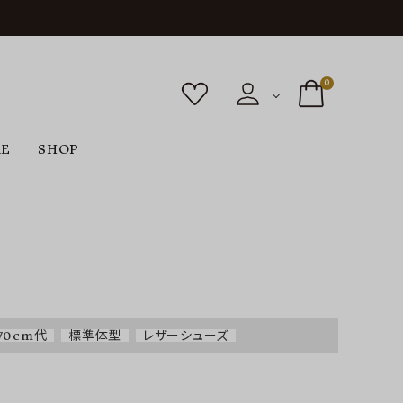
0
RE
SHOP
ボトムス
シューズ
バッグ
F
G
H
I
ヴィンテージ
O
P
R
S
70cm代
標準体型
レザーシューズ