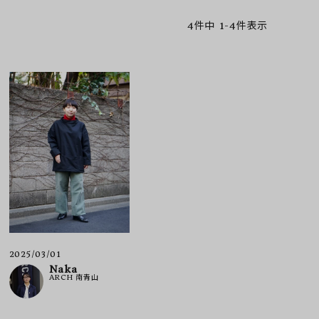
4
件中
1
-
4
件表示
ア ボンタージ
オーベルジュ
アミアカルヴァ
2025/03/01
Naka
ARCH 南青山