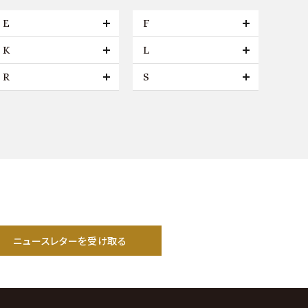
E
F
K
L
R
S
ニュースレターを受け取る