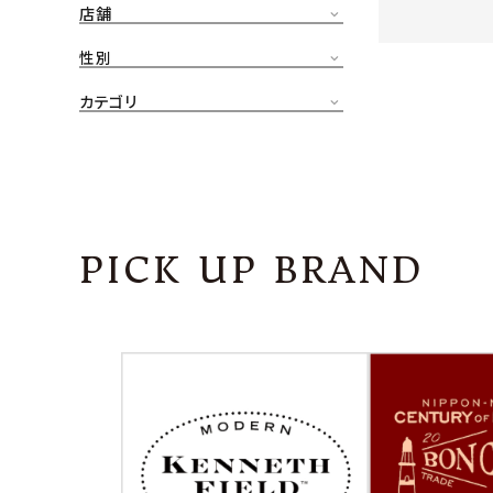
店舗
CONTENTS
ア
性別
SHOP
カテゴリ
INFORMATION
アナ
ご利用ガイド
プライバシーポリシー
PICK UP BRAND
特定商取引法について
お問い合わせ
OFFICIAL WEB SITE
ACCOUNT MENU
ようこそ ゲスト 様
meeting_room
person
ログイン
会員登録