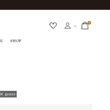
0
RE
SHOP
ボトムス
シューズ
バッグ
F
G
H
I
ヴィンテージ
O
P
R
S
genre