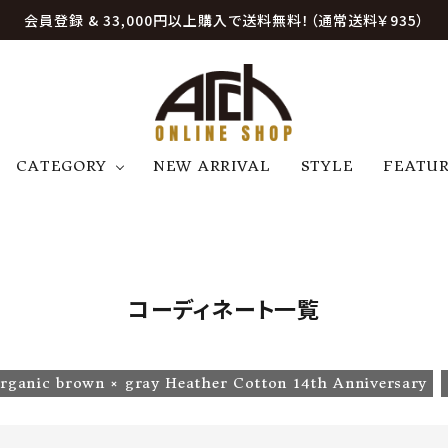
会員登録 & 33,000円以上購入で送料無料！（通常送料￥935）
CATEGORY
NEW ARRIVAL
STYLE
FEATU
アウター
ジャケット
トップス
B
C
D
E
帽子
アクセサリー
ファッション雑貨
K
L
M
N
コーディネート一覧
U
W
etc
rganic brown × gray Heather Cotton 14th Anniversary