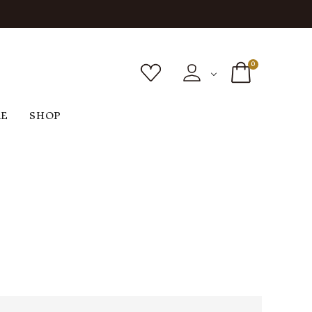
0
RE
SHOP
ボトムス
シューズ
バッグ
F
G
H
I
ヴィンテージ
O
P
R
S