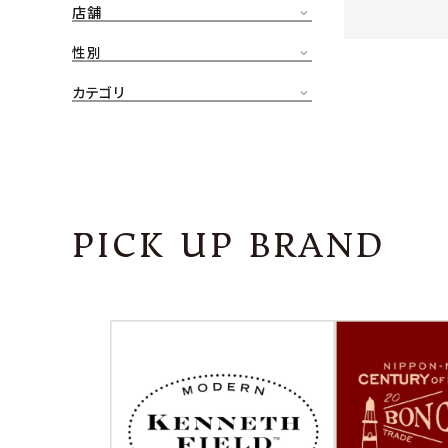
店舗
CONTENTS
ア
性別
SHOP
カテゴリ
INFORMATION
アナ
ご利用ガイド
プライバシーポリシー
PICK UP BRAND
特定商取引法について
お問い合わせ
OFFICIAL WEB SITE
ACCOUNT MENU
ようこそ ゲスト 様
meeting_room
person
ログイン
会員登録