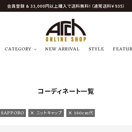
会員登録 & 33,000円以上購入で送料無料！（通常送料￥935）
CATEGORY
NEW ARRIVAL
STYLE
FEATU
アウター
ジャケット
トップス
B
C
D
E
帽子
アクセサリー
ファッション雑貨
K
L
M
N
コーディネート一覧
U
W
etc
t SAPPORO
ニットキャップ
160cm代