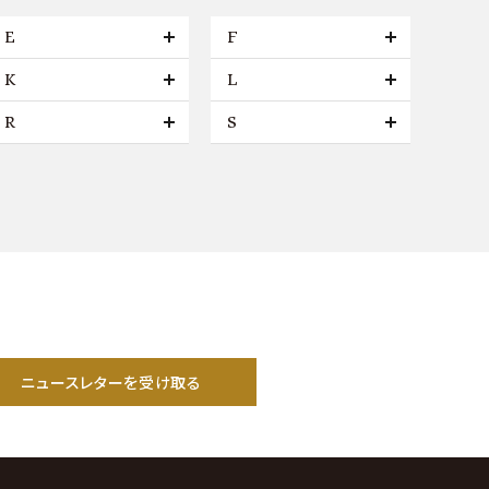
E
F
K
L
R
S
ニュースレターを受け取る