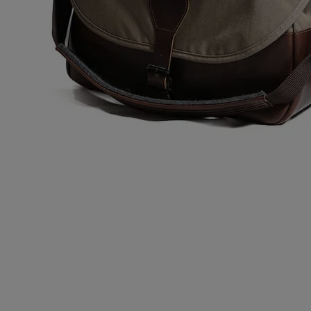
特定商取引法について
お問い合わせ
OFFICIAL WEB SITE
ACCOUNT MENU
ようこそ ゲスト 様
meeting_room
person
ログイン
会員登録