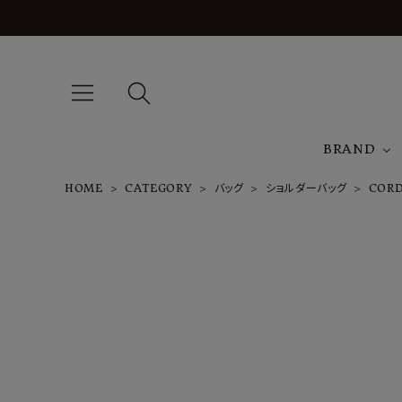
BRAND
HOME
CATEGORY
バッグ
ショルダーバッグ
CORD
A
J
T
CORDURA
SPAN HUN
TING SHOU
LDER M
¥
58,300