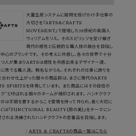
大量生産システムに疑問を投げかけ手仕事の
大切さを『ARTS&CRAFTS
MOVEMENT』で提唱した19世紀の英国人
ウィリアムモリス。 そのスピリッツを受け継ぎ
現代の感性と伝統的な職人技の融合を目指し
中心のブランドです。 その考えに共感し、各々の世界で十分
持つ人が集まりARTSは感性を共感出来るデザイナー達、
技に秀でる職人達。 無名ながらも、それぞれの仕事に誇りを
を合わせ仕上がった個々の商品群は、まさに現代のARTS
FTS SPIRITSを体現しています。 また商品にはその自信の
ク”と呼ばれる個々のネームが焼印されます。 ハンドクラフ
うのは手間を要するからこそ愛情を持って作られ、長く大切に
Cは『FUNCTIONAL BEAUTY(用の美)』をテーマにシ
愛される洗練されたハンドクラフトの定番品を目指します。
ARTS & CRAFTSの商品一覧はこちら