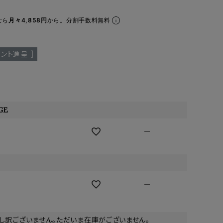
ア ボンタージ
オーベルジュ
アミアカルヴァ
なら
月々4,858円
から。分割手数料無料
ント進呈 ]
GE
—
—
し訳ございません。ただいま在庫がございません。