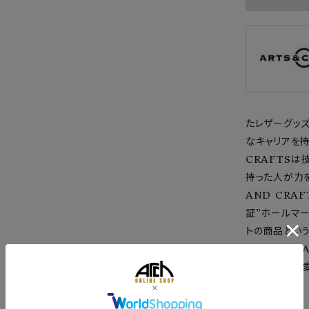
たレザーグッズ
なキャリアを
CRAFTSは
持った人が力
AND CRA
証”ホールマー
トの商品とい
使われる。 AA
ンプルで長年
ブランド