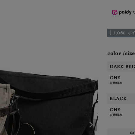
ーチ
アーチサッポロ
オールデン
[
1,060
ポイ
トミカ
アストールフレックス
アーツアンドクラフツ
color
size
DARK BEI
ONE
在庫切れ
BLACK
ONE
在庫切れ
申