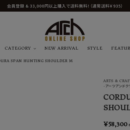
会員登録 & 33,000円以上購入で送料無料！（通常送料￥935）
CATEGORY
NEW ARRIVAL
STYLE
FEATU
URA SPAN HUNTING SHOULDER M
アウター
ジャケット
トップス
B
C
D
E
帽子
アクセサリー
ファッション雑貨
ARTS & CRAF
K
L
M
N
-アーツアンドク
U
W
etc
CORDU
SHOU
¥
58,300