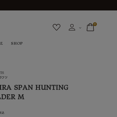
0
RE
SHOP
ボトムス
シューズ
バッグ
F
G
H
I
ヴィンテージ
TS
O
P
R
S
ラフツ
RA SPAN HUNTING
LDER M
税込