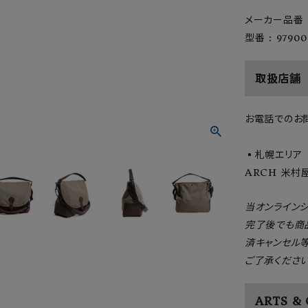
メーカー品番 :
型番 : 97900
取扱店舗
お電話でのお
▪️札幌エリア
ARCH 米村屋 
当オンライン
完了後でも商
済キャンセル
ご了承ください
ARTS &