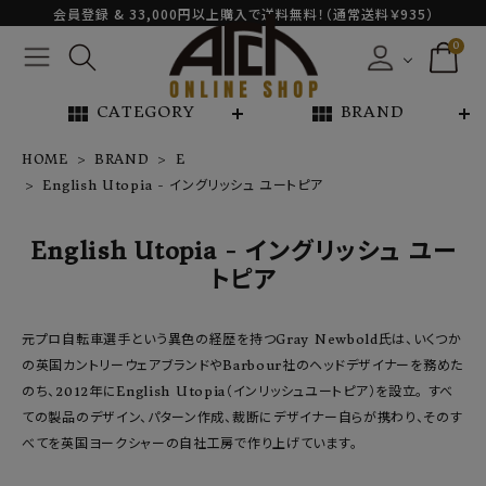
会員登録 & 33,000円以上購入で送料無料！（通常送料￥935）
0
view_module
view_module
CATEGORY
BRAND
HOME
BRAND
E
English Utopia - イングリッシュ ユートピア
NEW ARRIVAL
English Utopia - イングリッシュ ユー
ARCH EXCLUSIVE
トピア
BRAND
元プロ自転車選手という異色の経歴を持つGray Newbold氏は、いくつか
の英国カントリーウェアブランドやBarbour社のヘッドデザイナーを務めた
CATEGORY
のち、2012年にEnglish Utopia（インリッシュユートピア）を設立。 すべ
ての製品のデザイン、パターン作成、裁断にデザイナー自らが携わり、そのす
CONTENTS
べてを英国ヨークシャーの自社工房で作り上げています。