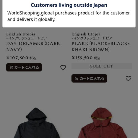
English Utopia
English Utopia
-イングリッシュユートピア
-イングリッシュユートピア
DAY DREAMER（DARK
BLAKE（BLACK×BLACK×
NAVY）
KHAKI BROWN）
¥
107,800
¥
159,500
税込
税込
SOLD OUT
カートに入れる
カートに入れる