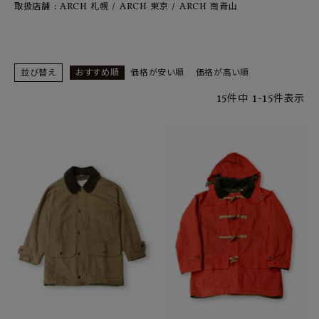
SHOP
取扱店舗 : ARCH 札幌 / ARCH 東京 / ARCH 南青山
INFORMATION
並び替え
おすすめ順
価格が安い順
価格が高い順
ご利用ガイド
15
件中
1
-
15
件表示
プライバシーポリシー
特定商取引法について
お問い合わせ
OFFICIAL WEB SITE
ACCOUNT MENU
ようこそ ゲスト 様
meeting_room
person
ログイン
会員登録