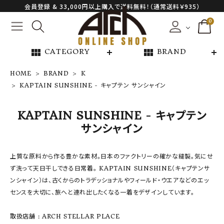
会員登録 & 33,000円以上購入で送料無料！（通常送料￥935）
0
view_module
view_module
CATEGORY
BRAND
HOME
BRAND
K
KAPTAIN SUNSHINE - キャプテン サンシャイン
NEW ARRIVAL
KAPTAIN SUNSHINE - キャプテン
ARCH EXCLUSIVE
サンシャイン
BRAND
上質な原料から作る豊かな素材。日本のファクトリーの確かな縫製。気にせ
ず洗って天日干しできる日常着。 KAPTAIN SUNSHINE（キャプテンサ
CATEGORY
ンシャイン）は、古くからのトラデッショナルやフィールド・ウエアなどのエッ
センスを大切に、旅へと連れ出したくなる一着をデザインしています。
CONTENTS
取扱店舗 : ARCH STELLAR PLACE