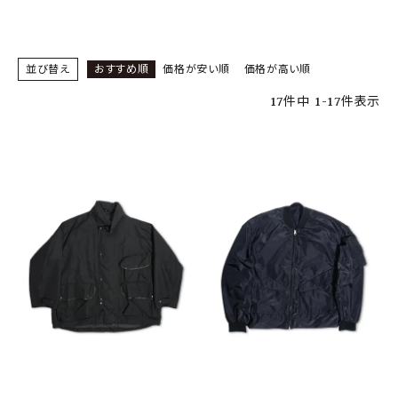
SHOP
INFORMATION
並び替え
おすすめ順
価格が安い順
価格が高い順
ご利用ガイド
17
件中
1
-
17
件表示
プライバシーポリシー
特定商取引法について
お問い合わせ
OFFICIAL WEB SITE
ACCOUNT MENU
ようこそ ゲスト 様
meeting_room
person
ログイン
会員登録