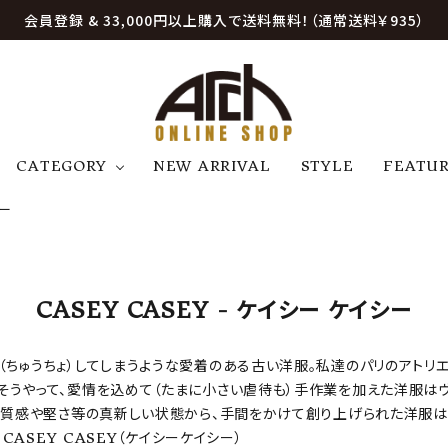
会員登録 & 33,000円以上購入で送料無料！（通常送料￥935）
CATEGORY
NEW ARRIVAL
STYLE
FEATU
シー
アウター
ジャケット
トップス
B
C
D
E
帽子
アクセサリー
ファッション雑貨
K
L
M
N
CASEY CASEY - ケイシー ケイシー
U
W
etc
ちゅうちょ）してしまうような愛着のある古い洋服。私達のパリのアトリエ
そうやって、愛情を込めて（たまに小さい虐待も）手作業を加えた洋服はヴ
質感や堅さ等の真新しい状態から、手間をかけて創り上げられた洋服は、すぐ
CASEY CASEY（ケイシーケイシー）