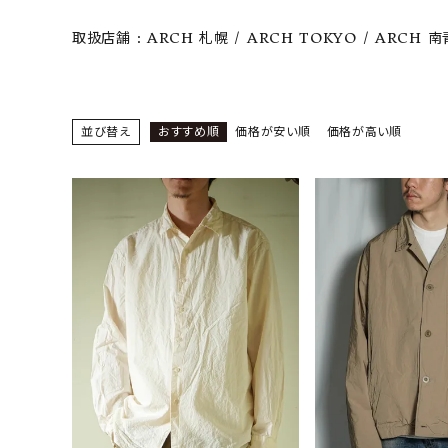
CONTENTS
取扱店舗 : ARCH 札幌 / ARCH TOKYO / ARCH 
ア
SHOP
INFORMATION
並び替え
おすすめ順
価格が安い順
価格が高い順
アナ
ご利用ガイド
プライバシーポリシー
特定商取引法について
お問い合わせ
OFFICIAL WEB SITE
ACCOUNT MENU
ようこそ ゲスト 様
meeting_room
person
ログイン
会員登録