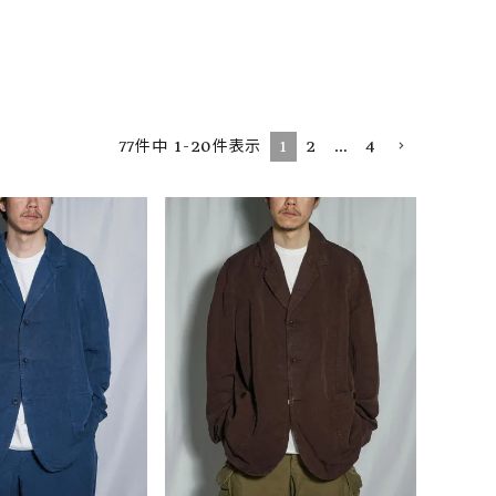
ア ボンタージ
オーベルジュ
アミアカルヴァ
1
2
…
4
77
件中
1
-
20
件表示