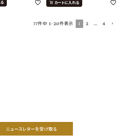
れる
カートに入れる
1
2
…
4
77
件中
1
-
20
件表示
ニュースレターを受け取る