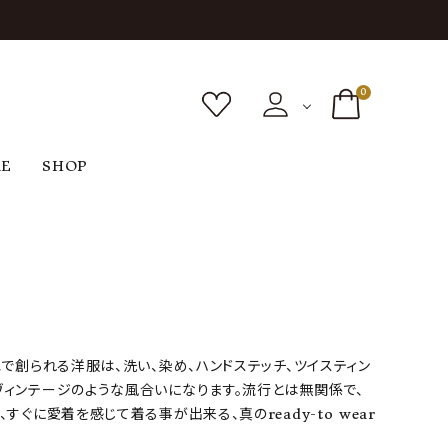
0
RE
SHOP
ボトムス
シューズ
バッグ
F
G
H
I
ヴィンテージ
O
P
R
S
で創られる洋服は、洗い、染め、ハンドステッチ、ツイスティン
ィンテージのような風合いになります。流行とは無関係で、
に愛着を感じて着る事が出来る、真のready-to wear