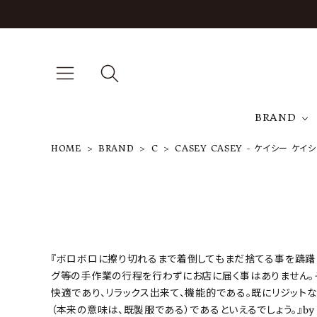
BRAND
HOME
BRAND
C
CASEY CASEY - ケイシー ケイ
A
NEW ARRIVAL
J
ARCH EXCLUSIVE
T
BRAND
『ボロボロに擦り切れるまで着倒してもまだ捨てる事を躊躇（
グ等の手作業の行程を行わずにお店に届く事はありません。
快適であり、リラックス出来て、機能的である。既にリジットな
CATEGORY
（本来の意味は、既製服である）であるといえるでしょう。』by 